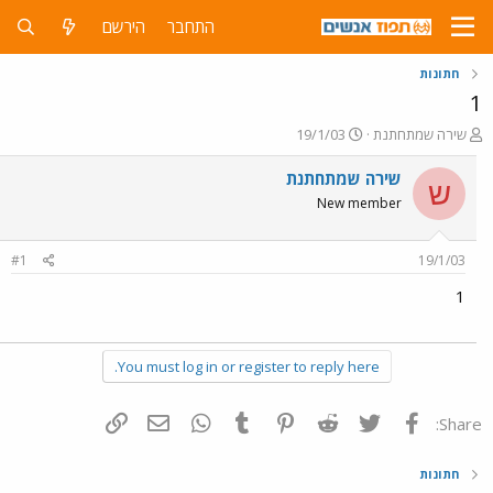
התחבר
הירשם
חתונות
1
פ
פ
שירה שמתחתנת
19/1/03
ו
ו
ת
ר
שירה שמתחתנת
ש
ח
ס
New member
ה
ם
נ
ב
ו
ת
#1
19/1/03
ש
א
א
ר
1
י
ך
You must log in or register to reply here.
פייסבוק
Twitter
Reddit
Pinterest
Tumblr
WhatsApp
דואר אלקטרוני
הוסף קישור
Share:
חתונות