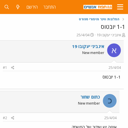
התחבר
הירשם
המלצות ווינר והימורי ספורט
1-1 יובטוס
פ
פ
איגביני יעקובו 19
25/4/04
ו
ו
ת
ר
איגביני יעקובו 19
א
ח
ס
New member
ה
ם
נ
ב
ו
ת
#1
25/4/04
ש
א
א
ר
1-1 יובטוס
י
ך
כתום שחור
כ
New member
#2
25/4/04
איפה יש שידור של המשחק