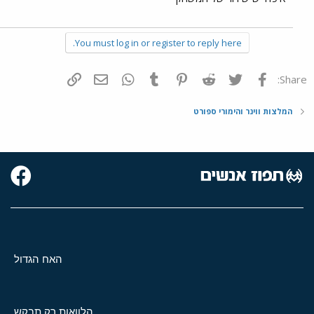
You must log in or register to reply here.
פייסבוק
Twitter
Reddit
Pinterest
Tumblr
WhatsApp
דואר אלקטרוני
הוסף קישור
Share:
המלצות ווינר והימורי ספורט
האח הגדול
הלוואות רק תבקש