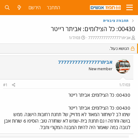
התחבר
הירשם
תחבורה ציבורית
00430: כל הצילומים: אביתר רייטר
פ
פ
אביתר777777777777777
1/7/03
ו
ו
ת
הנושא נעול.
ר
ח
ס
ה
ם
אביתר777777777777777
נ
ב
New member
ו
ת
ש
א
א
ר
#1
1/7/03
י
ך
00430: כל הצילומים: אביתר רייטר
00430: כל הצילומים: אביתר רייטר
שימו לב לשיחזור המאוד לא מדוייק של תחנת רחובות הישנה. ממש
בושה וחרפה ! גם תחנת בית-שמש לא שוחזרה טוב: הוסיפו 6 שורות אבן
לגובה במה שאמור היה להיות המבנה המקורי וחבל.