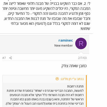
לי. 2. אם כבר השקיעו בבנייה של מבנה חלופי שאמור לייצג את
המבנה המקורי, היו יכולים להשקיע מעט יותר מחשבה וטיפה יותר
כסף וזמן ולהגיע למבנה כמעט זהה למקורי - כל התיעוד קיים,
וחבל שבזבזו את מה שבזבזו על מנת לבנות את המבנה החדש,
שגם לא דומה למקורי בכלל וגם (לטעמי) הוא מכוער ובלתי
שימושי.
raminec
R
New member
#7
2/7/03
כמובן שאתה צודק
נכתב ע"י חן מלינג:
תחנת רחובות
למעשה, המבנה הבריטי שנהרס ו-'שוחזר' במסגרת שדרוג תחנת
רחובות לא היה מבנה השרותי כלל ועיקר אלא מבנה הנוסעים
הראשי של התחנה, והוא בעצם נבנה באותו סגנון כמו המבנה
הבריטי שהיה בתחנת בית שמש (למעט הגג העגול וה-'עומק' שלו).