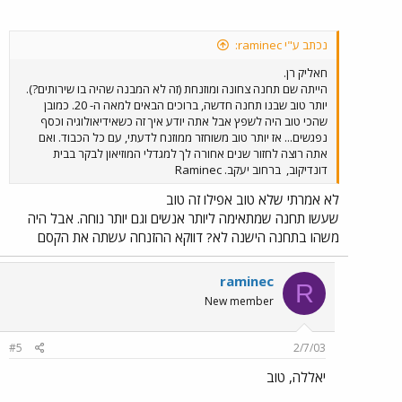
נכתב ע"י raminec:
חאליק רן.
הייתה שם תחנה צחונה ומוזנחת (זה לא המבנה שהיה בו שירותים?).
יותר טוב שבנו תחנה חדשה, ברוכים הבאים למאה ה- 20. כמובן
שהכי טוב היה לשפץ אבל אתה יודע איך זה כשאידיאולוגיה וכסף
נפגשים... אז יותר טוב משוחזר ממוזנח לדעתי, עם כל הכבוד. ואם
אתה רוצה לחזור שנים אחורה לך למגדלי המוזיאון לבקר בבית
דונדיקוב,
ברחוב יעקב. Raminec
לא אמרתי שלא טוב אפילו זה טוב
שעשו תחנה שמתאימה ליותר אנשים וגם יותר נוחה. אבל היה
משהו בתחנה הישנה לא? דווקא ההזנחה עשתה את הקסם
raminec
R
New member
#5
2/7/03
יאללה, טוב