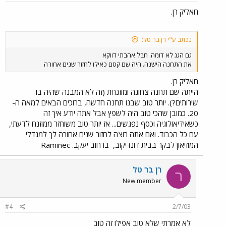
חאליק רן.
נכתב ע"י רן בר טל:
גם הגג לא דומה. חבל אהבתי דווקא
את התחנה הישנה. היה שם קסם כאילו לחזור שנים אחורה
חאליק רן.
הייתה שם תחנה צחונה ומוזנחת (זה לא המבנה שהיה בו
שירותים?). יותר טוב שבנו תחנה חדשה, ברוכים הבאים למאה ה-
20. כמובן שהכי טוב היה לשפץ אבל אתה יודע איך זה
כשאידיאולוגיה וכסף נפגשים... אז יותר טוב משוחזר ממוזנח לדעתי,
עם כל הכבוד. ואם אתה רוצה לחזור שנים אחורה לך למגדלי
המוזיאון לבקר בבית דונדיקוב,
ברחוב יעקב. Raminec
רן בר טל
ר
New member
#4
2/7/03
לא אמרתי שלא טוב אפילו זה טוב