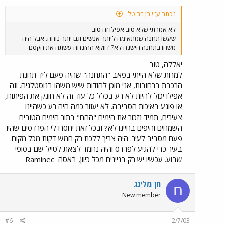
נכתב ע"י רן בר טל:
לא אמרתי שלא טוב אפילו זה טוב
שעשו תחנה שמתאימה ליותר אנשים וגם יותר נוחה. אבל היה
משהו בתחנה הישנה לא? דווקא ההזנחה עשתה את הקסם
יאללה, טוב
למרות שלא הייתי בפאב "התחנה" שהיה פעם ליד תחנת
הרכבת ברחובות, אני מוכן להודות שיש משהו בנוסטלגיה. וזה
אפילו יכול להיות לא רע בכלל כל עוד זה לא חונק את הפיתוח,
או פוגע באיכות הסביבה. לא יעזור כמה היה רע כשהיינו
צעירים, תמיד נזכור את הימים "ההם" בתור הימים הטובים
השמחים והיפים בחיינו לא? ובכל זאת יחסרו לי הפרדסים שהיו
פעם מסביב לעיר. היה צריך ללכת רק חמש דקות מכל מקום
בעיר כדי להגיע לפרדס והיה נחמד לצאת לטייל שם בסופי
שבוע. עכשיו יש רק בניינים מכל כיוון, באסה
Raminec
חן מלינג
ח
New member
#6
2/7/03