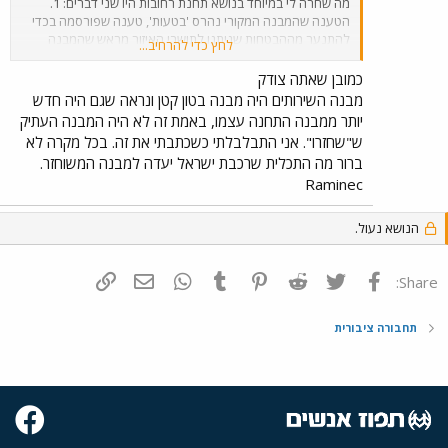
מה שחרה לי במיוחד בנושא תחנת רחובות היו שני דברים: 1.
הטענה שהמבנה המקורי נהרס 'בטעות', טענה שפורסמה בכדי
להתנער מההבטחות שניתנו לתושבי האיזור מראש שהמבנה
לחץ כדי להרחיב...
ישומר, בה בשעה שתכנון התחנה החדשה ממילא התייחס
להריסת המבנה הישן - אני באמת לא אוהב כשמשקרים לי. 2. אם
כמובן שאתה צודק
כבר השקיעו בבנייה של מבנה חלופי שאמור לייצג את המבנה
מבנה השירותים היה מבנה בטון קטן ונראה שגם היה חדש
המקורי, היו יכולים להשקיע מעט יותר מחשבה וטיפה יותר כסף
יותר ממבנה התחנה עצמו, באמת זה לא היה המבנה העתיק
וזמן ולהגיע למבנה כמעט זהה למקורי - כל התיעוד קיים, וחבל
ש"שחזרו". אני התבלבלתי כשכתבתי את זה. בכל מקרה לא
שבזבזו את מה שבזבזו על מנת לבנות את המבנה החדש, שגם לא
ברור מה התכלית שרכבת ישראל יעדה למבנה המשוחזר.
דומה למקורי בכלל וגם (לטעמי) הוא מכוער ובלתי שימושי.
Raminec
הנושא נעול.
פייסבוק
Twitter
Reddit
Pinterest
Tumblr
WhatsApp
דואר אלקטרוני
הוסף קישור
Share:
תחבורה ציבורית