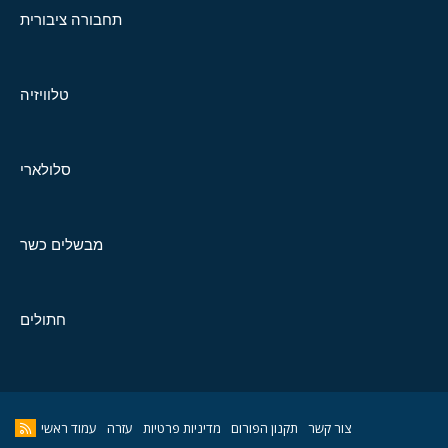
תחבורה ציבורית
טלוויזיה
סלולארי
מבשלים כשר
חתולים
צור קשר
תקנון הפורום
מדיניות פרטיות
עזרה
עמוד ראשי