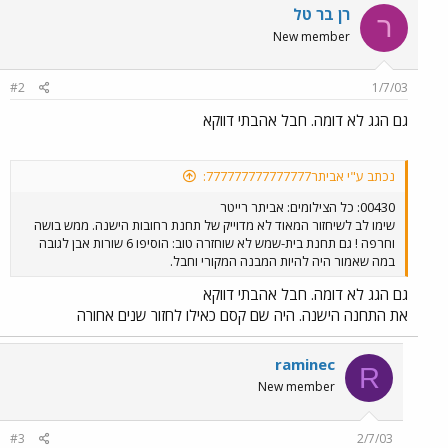
רן בר טל
ר
New member
#2
1/7/03
גם הגג לא דומה. חבל אהבתי דווקא
נכתב ע"י אביתר777777777777777:
00430: כל הצילומים: אביתר רייטר
שימו לב לשיחזור המאוד לא מדוייק של תחנת רחובות הישנה. ממש בושה
וחרפה ! גם תחנת בית-שמש לא שוחזרה טוב: הוסיפו 6 שורות אבן לגובה
במה שאמור היה להיות המבנה המקורי וחבל.
גם הגג לא דומה. חבל אהבתי דווקא
את התחנה הישנה. היה שם קסם כאילו לחזור שנים אחורה
raminec
R
New member
#3
2/7/03