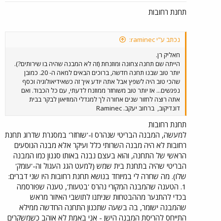
תחנת רחובות
נכתב ע"י raminec:
חאליק רן.
הייתה שם תחנה צחונה ומוזנחת (זה לא המבנה שהיה בו שירותים?).
יותר טוב שבנו תחנה חדשה, ברוכים הבאים למאה ה- 20. כמובן
שהכי טוב היה לשפץ אבל אתה יודע איך זה כשאידיאולוגיה וכסף
נפגשים... אז יותר טוב משוחזר ממוזנח לדעתי, עם כל הכבוד. ואם
אתה רוצה לחזור שנים אחורה לך למגדלי המוזיאון לבקר בבית
דונדיקוב,
ברחוב יעקב. Raminec
תחנת רחובות
למעשה, המבנה הבריטי שנהרס ו-'שוחזר' במסגרת שדרוג תחנת
רחובות לא היה מבנה השרותי כלל ועיקר אלא מבנה הנוסעים
הראשי של התחנה, והוא בעצם נבנה באותו סגנון כמו המבנה
הבריטי שהיה בתחנת בית שמש (למעט הגג העגול וה-'עומק'
שלו). מה שחרה לי במיוחד בנושא תחנת רחובות היו שני דברים:
1. הטענה שהמבנה המקורי נהרס 'בטעות', טענה שפורסמה
בכדי להתנער מההבטחות שניתנו לתושבי האיזור מראש
שהמבנה ישומר, בה בשעה שתכנון התחנה החדשה ממילא
התייחס להריסת המבנה הישן - אני באמת לא אוהב כשמשקרים