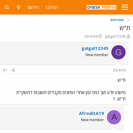
התחבר
הירשם
מתגייסים
ת"ש
פ
פ
26/4/04
galgal12345
ו
ו
ת
ר
galgal12345
G
ח
ס
New member
ה
ם
נ
ב
ו
ת
#1
26/4/04
ש
א
א
ר
ת"ש
י
ך
מישהו יודע תוך כמה זמן אחרי המיונים מקבלים תשובות למשקי"ת
ת"ש...?
AfroditA19
A
New member