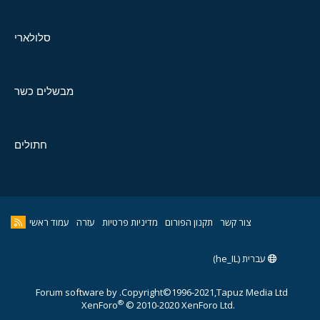
סלולארי
מבשלים כשר
חתולים
צור קשר
תקנון הפורום
מדיניות פרטיות
עזרה
עמוד ראשי
עברית (he_IL)
Forum software by
Copyright©1996-2021,Tapuz Media Ltd.
®
XenForo
© 2010-2020 XenForo Ltd.