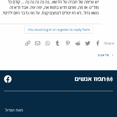
יש ערימה של חברה על הדשא....נה נה נה נה נה .... קודם כל
מזל"ט. אז מה, פורום חדש בתפוז אה, יפה יפה. אבל ת"א זה
נושא גדול...לא היו יכולים לצמצם קצת. על מה נדבר היום ילדים?
You must log in or register to reply here.
פייסבוק
Twitter
Reddit
Pinterest
Tumblr
WhatsApp
דואר אלקטרוני
הוסף קישור
Share:
תל אביב
האח הגדול