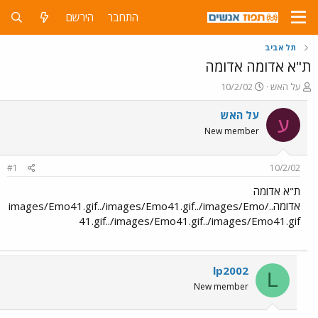
התחבר
הירשם
תל אביב
ת"א אדומה אדומה
פ
פ
על האש
10/2/02
ו
ו
ת
ר
על האש
ע
ח
ס
New member
ה
ם
נ
ב
ו
ת
#1
10/2/02
ש
א
א
ר
ת"א אדומה
י
אדומה../images/Emo41.gif../images/Emo41.gif../images/Emo
ך
41.gif../images/Emo41.gif../images/Emo41.gif
lp2002
L
New member