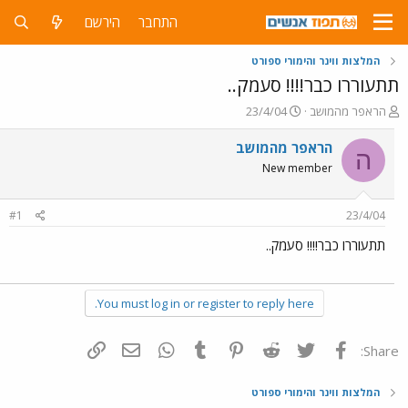
התחבר
הירשם
המלצות ווינר והימורי ספורט
תתעוררו כבר!!!! סעמק..
פ
פ
הראפר מהמושב
23/4/04
ו
ו
ת
ר
הראפר מהמושב
ה
ח
ס
New member
ה
ם
נ
ב
ו
ת
#1
23/4/04
ש
א
א
ר
תתעוררו כבר!!!! סעמק..
י
ך
You must log in or register to reply here.
פייסבוק
Twitter
Reddit
Pinterest
Tumblr
WhatsApp
דואר אלקטרוני
הוסף קישור
Share:
המלצות ווינר והימורי ספורט