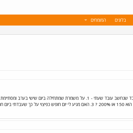
בלוגים
המומחים
ב חג? תודה :*)