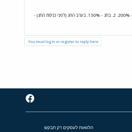
1. על 8 השעות הראשונות - 150%. על השעה התשיעית ועל השעה העשירית - 175%. על שעות מעבר לזה - 200%. 2. בחג - 150%. בערב החג (לפני כניסת החג) -
You must log in or register to reply here.
הלוואות לעסקים רק תבקש