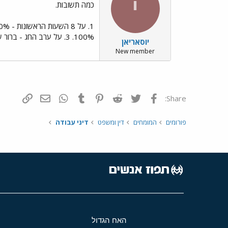
י
כמה תשובות.
100%. 3. על ערב החג - ברור שלא (אלא אם הוסכם אחרת). על החג עצמו - אני חושב שלא.
יוסאריאן
New member
פייסבוק
Twitter
Reddit
Pinterest
Tumblr
WhatsApp
דואר אלקטרונ
הוסף קי
Share:
פורומים
המומחים
דין ומשפט
דיני עבודה
האח הגדול