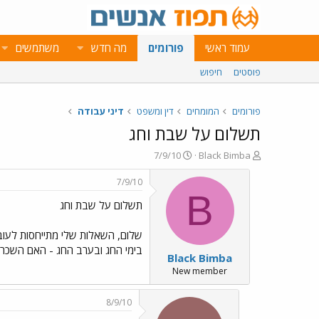
עמוד ראשי
פורומים
מה חדש
משתמשים
פוסטים
חיפוש
פורומים
המומחים
דין ומשפט
דיני עבודה
תשלום על שבת וחג
פ
פ
7/9/10
Black Bimba
ו
ו
ת
ר
7/9/10
ח
ס
B
תשלום על שבת וחג
ה
ם
נ
ב
ו
ת
ש
א
בימי החג ובערב החג - האם השכר הוא 150 או 200% ? 3. האם מגיע לי יום חופש כפיצוי על כך שעבדתי ביום חג / ער
Black Bimba
א
ר
י
New member
ך
8/9/10