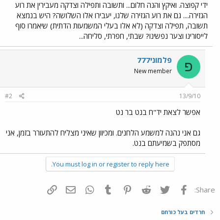
ידי קפוצה. ואיקץ והנה חלום... ותשובה ותפילה וצדקה מעבירין את רוע
הגזירה.... גם את רוע הגזירה שלנו, יעבירו אלו השלושה? היש בנמצא
תשובה, תפילה וצדקה (לא אלו בעלי המשמעות הדתית) שיאמרו סוף
לייסורינו וצער נפשינו? שבתי, חפרתי, סליחה...
פלמוני777
פ
New member
#2
13/9/10
אפשר לצאת יד"ח בנט בר נט
גם אני נהנה למשמע הלחנים. ומכיוון שאיני מצליח להתעורר בזמן, אני
מסתפק בשמיעתם בנט.
You must log in or register to reply here.
פייסבוק
Twitter
Reddit
Pinterest
Tumblr
WhatsApp
דואר אלקטרוני
הוסף קישור
Share:
חרדים בעל כורחם