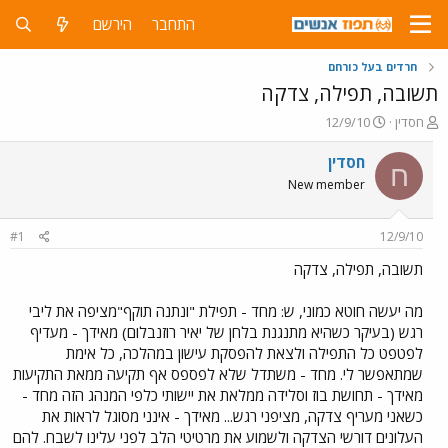
התחבר
הירשם
חרדים בעל כורחם
תשובה, תפילה, צדקה
פ
פ
חסדין
12/9/10
ו
ו
ת
ר
חסדין
ח
ח
ס
New member
ה
ם
נ
ב
ו
ת
#1
12/9/10
ש
א
א
ר
תשובה, תפילה, צדקה
י
ך
מה יעשה חוטא כמוני, ש: מחד - תפילת "ונתנה תוקף"מציפה את ליבי
רגש (בעיקר כשהיא מתנגנת בלחן של יאיר רוזנבלום) מאידך - מעדיף
לפטפט כל התפילה ולצאת להפסקת עישון במהלכה, כל אימת
שמתאפשר לי. מחד - משתדל שלא לפספס אף תקיעה ממאת התקיעות
מאידך - תחושת בוז וסלידה ממלאת את יישותי כלפי המנהג הזה מחד -
כשאני מעריף צדקה, מציפני רגש... מאידך - אינני מסוגל לראות את
העלונים דורשי הצדקה ולשמוע את מרטיטי הלב לפני עלינו לשבח. להם