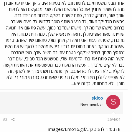
אחד מבני משפחתי במלחמות וגם לא בפיגוע איבה, אך אני יודעת אובדן
מהו. להשאיר אחריך את כל האנשים האלה שכל מבוקשם הוא לראות
אותך שוב, לחבק, לדבר, סתם לשבת בשקט ולהנות מהביחד הזה.
פתאום הכל יקר מאוד, כל רגע משותף הופך לקדוש. כל פעם שעובר
ברחוב מישהו שדומה לך, מישהו שמדבר כמוך, עשה פתאום איזו תנועה
שהייתה מאוד אופיינית לך. רואה את אמא שלך, כמה היית כמוה. היא
מדברת, שפתיה נעות ואני רואה רק אותך מולי. פתאום שיר שאהבת, זמר
שאהבת. הבוקר באחת התוכניות ברדיו ביקשו מהשדר להקדיש את השיר
"הנסיך הקטן" לחייל שנקטף בטרם עת. וזה השיר שלך. מאז שהלכת
השיר הזה פותח את ברזי הדמעות שלי, מטשטש הכל סביבי, שום דבר
כבר לא קיים מלבדך... עכשיו הדמעות כבר מטשטשות את האותיות וקשה
להקליד... לא רציתי לדכא אתכם, אך פתאום חשתי צורך עז לשתף, זה
לא אופייני לי ולכן מיהרתי למקלדת לפני שאתחרט. כתבתי מובלבל ולא
מובן - לא התכוונתי, כך זה יצא...
skito
S
New member
#2
26/4/04
זה בסדר להגיב כך../images/Emo16.gif