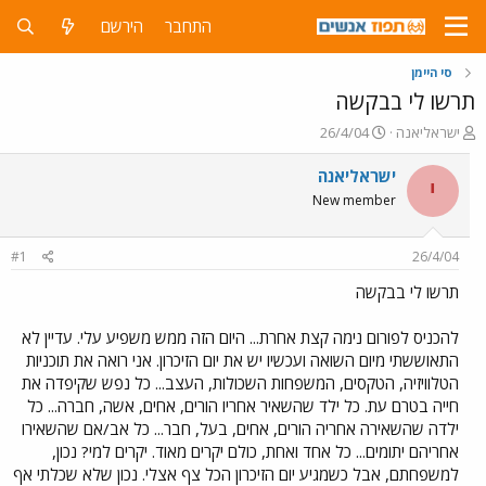
התחבר
הירשם
סי היימן
תרשו לי בבקשה
פ
פ
ישראליאנה
26/4/04
ו
ו
ת
ר
ישראליאנה
י
ח
ס
New member
ה
ם
נ
ב
ו
ת
#1
26/4/04
ש
א
א
ר
תרשו לי בבקשה
י
ך
להכניס לפורום נימה קצת אחרת... היום הזה ממש משפיע עלי. עדיין לא
התאוששתי מיום השואה ועכשיו יש את יום הזיכרון. אני רואה את תוכניות
הטלוויזיה, הטקסים, המשפחות השכולות, העצב... כל נפש שקיפדה את
חייה בטרם עת. כל ילד שהשאיר אחריו הורים, אחים, אשה, חברה... כל
ילדה שהשאירה אחריה הורים, אחים, בעל, חבר... כל אב/אם שהשאירו
אחריהם יתומים... כל אחד ואחת, כולם יקרים מאוד. יקרים למי? נכון,
למשפחתם, אבל כשמגיע יום הזיכרון הכל צף אצלי. נכון שלא שכלתי אף