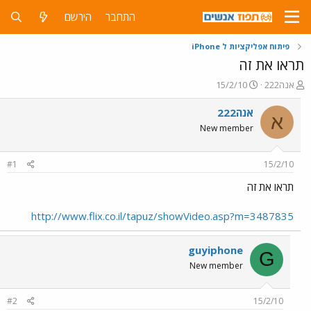
התחבר
הירשם
פיתוח אפליקציות ל iPhone
תראו את זה
פ
פ
אנה222
15/2/10
ו
ו
ת
ר
אנה222
א
ח
ס
New member
ה
ם
נ
ב
ו
ת
#1
15/2/10
ש
א
א
ר
תראו את זה
י
ך
http://www.flix.co.il/tapuz/showVideo.asp?m=3487835
guyiphone
G
New member
#2
15/2/10