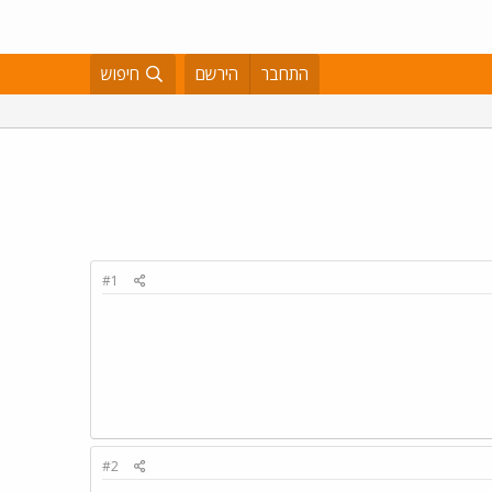
התחבר
הירשם
חיפוש
#1
#2