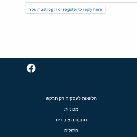
You must log in or register to reply here.
הלוואות לעסקים רק תבקש
מכוניות
תחבורה ציבורית
חתולים