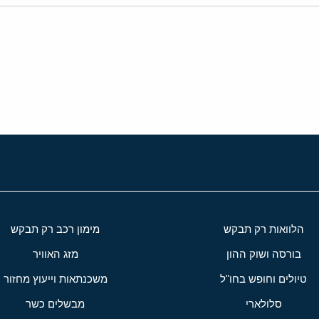
י
שור
הלוואות רק תבקש
מימון רכב רק תבקש
בורסה ושוק ההון
מזג האוויר
טיולים וחופש בחו"ל
משכנתאות וייעוץ מחזור
סלולארי
מבשלים כשר