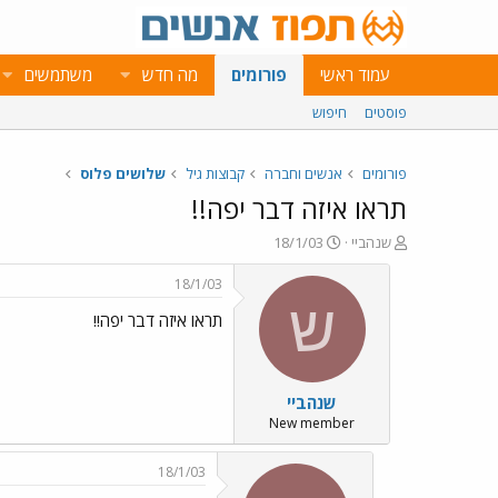
עמוד ראשי
פורומים
מה חדש
משתמשים
פוסטים
חיפוש
פורומים
אנשים וחברה
קבוצות גיל
שלושים פלוס
תראו איזה דבר יפה!!
פ
פ
שנהביי
18/1/03
ו
ו
ת
ר
18/1/03
ח
ס
ש
תראו איזה דבר יפה!!
ה
ם
נ
ב
ו
ת
ש
א
שנהביי
א
ר
י
New member
ך
18/1/03