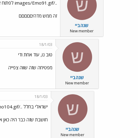
ש
../images/Emo91.gif לפתוח את התמונה בגודל מלא
זה ממש מדהיםםםםם
שנהביי
New member
18/1/03
ש
טוב נו, עוד אחת ודי
מפטיחה שזה שווה צפייה
שנהביי
New member
18/1/03
ש
ישראלי בחלל ../images/Emo104.gif
חושבת שזה כבר היה כאן א
שנהביי
New member