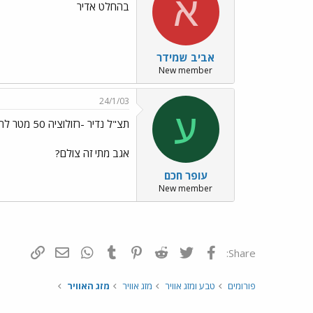
א
בהחלט אדיר
אביב שמידר
New member
24/1/03
ע
תצ"ל נדיר -רזולוציה 50 מטר להערכתי
אגב מתי זה צולם?
עופר חכם
New member
פייסבוק
Twitter
Reddit
Pinterest
Tumblr
WhatsApp
דואר אלקטרונ
הוסף קי
Share:
פורומים
טבע ומזג אוויר
מזג אוויר
מזג האוויר