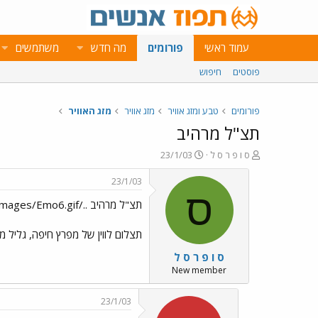
עמוד ראשי
פורומים
מה חדש
משתמשים
פוסטים
חיפוש
פורומים
טבע ומזג אוויר
מזג אוויר
מזג האוויר
תצ"ל מרהיב
פ
פ
ס ו פ ר ס ל
23/1/03
ו
ו
ת
ר
23/1/03
ח
ס
ס
תצ"ל מרהיב ../images/Emo6.gif
ה
ם
נ
ב
ו
ת
תצלום לווין של מפרץ חיפה, גליל מ
ש
א
ס ו פ ר ס ל
א
ר
י
New member
ך
23/1/03