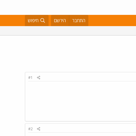
התחבר
הירשם
חיפוש
#1
#2