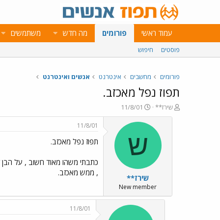
עמוד ראשי
פורומים
מה חדש
משתמשים
פוסטים
חיפוש
פורומים
מחשבים
אינטרנט
אנשים ואינטרנט
תפוז נפל מאכזב.
פ
פ
שירז**
11/8/01
ו
ו
ת
ר
11/8/01
ח
ס
ש
תפוז נפל מאכזב.
ה
ם
נ
ב
ו
ת
כתבתי משהו מאוד חשוב , על הבן ז
ש
א
, ממש מאכזב.
שירז**
א
ר
י
New member
ך
11/8/01