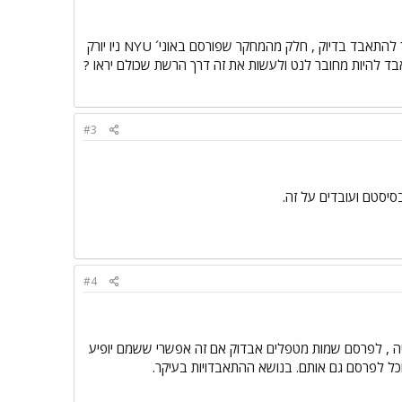
בשנים האחרנות חלה עליה מתמדת בשימוש בנט לצורך התאבדות , אעפ"י שיש אתרים מסויימים שמדריכים איך להתאבד בדיוק , חלק מהמחקר שפורסם באוני´ NYU ניו יורק
להיות מחובר לנט ולעשות את זה דרך הרשת שכולם יראו ?
#3
בסיסטם ועובדים על זה.
#4
יה , לפרסם שמות מטפלים אבדוק אם זה אפשרי ששמם יופיע
כל לפרסם גם אותם. בנושא ההתאבדויות בעיקר.