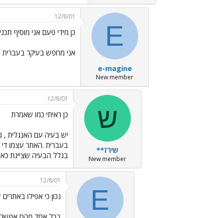
12/8/01
E
כן מידי פעם אני מוסיף תכני
אני מחפש בעיקר בעברית כי
e-magine
New member
12/8/01
ש
כן ראיתי כמו שאמרת
יש בעיה עם האנגלית , ג
בעברית .האתר עצמו די 
שירז**
בגלל הבעיה שציינת כאן 
New member
12/8/01
E
נכון כי אפילו באתרים 
בכל אחד מהם אפשר להי