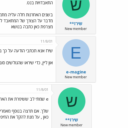
ש
התאבדויות בנט.
מדבר על הצורך של המתאבד לעש
שירז**
מצרפת כאן כתבה בנושא
New member
11/8/01
E
שירז אנא תכתבי הודעה על כך ב
און ליין, כדי שיראו שהגולשים ס
e-magine
New member
11/8/01
ש
e שמתי לב ששיפרת את האתר בית
שלך. אם תרצה בנוסף מאמרים 
כאן , על מנת להקל את החיפו
שירז**
New member