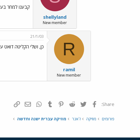
קבענו למחר בעשר
shellyland
New member
21/1/03
R
כן, ושלי הקליטה דואט ע
ramil
New member
פייסבוק
Twitter
Reddit
Pinterest
Tumblr
WhatsApp
דואר אלקטרונ
הוסף קי
Share:
פורומים
מוזיקה
ז`אנר
מוזיקה עברית ישנה וחדשה