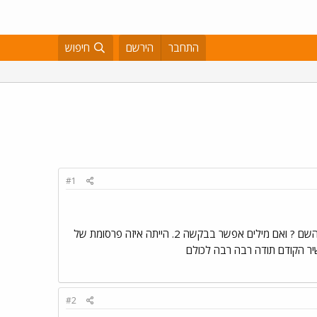
התחבר
הירשם
חיפוש
#1
שלום לכולם אני צריכה עזרה בזיהוי של שני שירים ... 1. " רק קיוויתי שתבואי אליי , ונשתה איזה קפה " מי שר ? מה השם ? ואם מילים אפשר בבקשה 2. הייתה איזה פרסומת של
יר הקודם תודה רבה רבה לכולם
#2