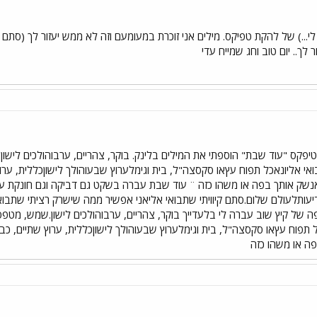
לך.. יום טוב וחג שמייח עדי
ס "עוד שבת" הוספתי את המילים בלינק. בוקר, צהריים, ערבוהולכים לישון.ש
אי אליונאכל תפוח עץאו סקסצה"ל, בית וגימלערוץ שבעוהולך לישוןכללית, ערו
אנשק אותך בפה או משהו כזה ¨ עוד שבת עברה בשקט גם דביקה וגם חונקת עו
ידיעותלעולם שלום.סתם קיוויתי שתבואי אליאני אפשיר ממה שישרק רציתי ש
 של קיץ שוב עברה לי בלעדייך בוקר, צהריים, ערבוהולכים לישון.שמש, מטפסת,
תפוח עץאו סקסצה"ל, בית וגימלערוץ שבעוהולך לישוןכללית, ערוץ שתיים, כב
פה או משהו כזה