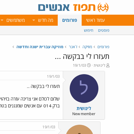
עמוד ראשי
פורומים
מה חדש
משתמשים
פוסטים
חיפוש
פורומים
מוזיקה
ז`אנר
מוזיקה עברית ישנה וחדשה
תעזרו לי בבקשה ...
פ
פ
לינושית
19/1/03
ו
ו
ת
ר
19/1/03
ח
ס
ל
תעזרו לי בבקשה ...
ה
ם
נ
ב
ו
ת
ש
א
ברק 014 עם אנשים שמנגנים בטרבוקות
לינושית
א
ר
י
New member
ך
19/1/03