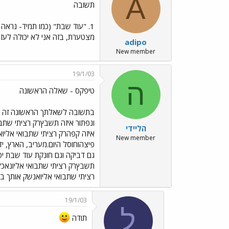
A
תשובה
מצטערת, בזה אני לא יכולה לעזור 
adipo
New member
19/1/03
ה
טיפקס - שאלה הראשונה
בתשובה לשאלתך הראשונה זה טיפק
ונפתור איזה תשבץרק רציתי שתבו
הליידי
איזה קפהרק רציתי שתבואי אליו
New member
פיצהוחוסל היום.מעריב, הארץ, 
גם דביקה וגם חונקת עוד שבת יפה
תשבץרק רציתי שתבואי אליונאכל 
רציתי שתבואי אליואנשק אותך ב
19/1/03
ל
תודה