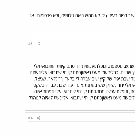
1. "עוד שבת" (כמו תמיד- נראה לי...) של להקת טפיקס. מילים אני זוכרת במעומעם וזה לא ממש יעזור לך (סתם שיר דפוק בעיני!) 2. לא ממש רואה טלוויזיה, ולא פרסומות- אז
#3
מש, מטפסת, ונופלתועכשיו מחר.סתם קיוויתי שתבואי אלי
ץ שתיים, כבליםעוד מעט ראשוןסתם קיוותי שתבואי אליונשתה
ד שבת יפה של קיץ שוב עברה לי בלעדייךרוגלאך, שניצל,
תבואי אלי יחד נשחק שש בש ונתעלס¨ עוד שבת עברה בשקט
 ונופלתועכשיו מחר.סתם קיוויתי שתבואי אלי ונפתור איזה
ליםעוד מעט ראשוןסתם קיוותי שתבואי אליונשתה איזה קפהרק
#4