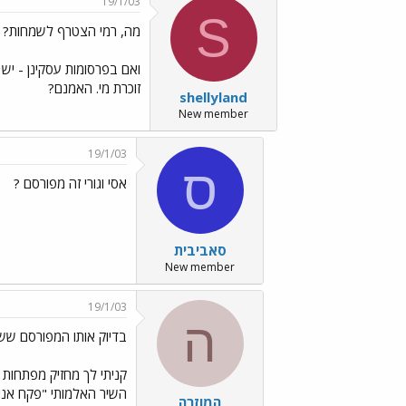
19/1/03
S
מה, רמי הצטרף לשמחות? ../ges/Emo12.gif
ואם בפרסומות עסקינן - י
זוכרת מי. האמנם?
shellyland
New member
19/1/03
ס
אסי וגורי זה מפורסם ?
סאביבית
New member
19/1/03
ה
בדיוק אותו המפורסם שש
קניתי לך מחזיק מפתחות 
השיר האלמותי "פקח אני פ
המוזרה