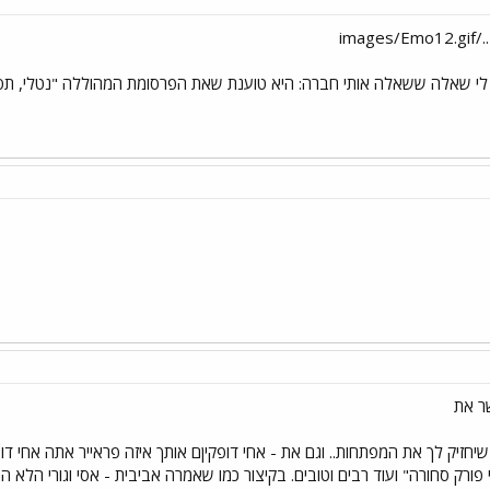
ima
ש לי שאלה ששאלה אותי חברה: היא טוענת שאת הפרסומת המהוללה "נטלי, תסת
ר את
שיחזיק לך את המפתחות.. וגם את - אחי דופקיןם אותך איזה פראייר אתה אחי ד
ורק סחורה" ועוד רבים וטובים. בקיצור כמו שאמרה אביבית - אסי וגורי הלא הם 