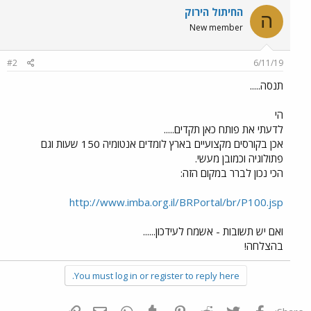
החיתול הירוק
ה
New member
#2
6/11/19
תנסה.....
הי
לדעתי את פותח כאן תקדים.....
אכן בקורסים מקצועיים בארץ לומדים אנטומיה 150 שעות וגם
פתולוגיה וכמובן מעשי.
הכי נכון לברר במקום הזה:
http://www.imba.org.il/BRPortal/br/P100.jsp
ואם יש תשובות - אשמח לעידכון......
בהצלחה!
You must log in or register to reply here.
פייסבוק
Twitter
Reddit
Pinterest
Tumblr
WhatsApp
דואר אלקטרוני
הוסף קישור