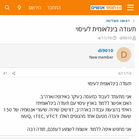
התחבר
הירשם
רפואה משלימה
תעודה בינלאומית לעיסוי
פ
פ
4/11/19
di9010
ו
ו
ת
ר
di9010
D
ח
ס
New member
ה
ם
נ
ב
ו
ת
#1
4/11/19
ש
א
א
ר
תעודה בינלאומית לעיסוי
י
ך
אני מתעתד לעבוד כמעסה בעיקר באירופה/ארה"ב.
האם אפשר ללמוד בארץ עיסוי עם תעודה בינלאומית?
ראיתי בהצעות עבודה בארה"ב, דורשים שיהיה שיעורי אנטומיה של 150
שעות. והכרה מטעם אחד מהגופים האלו: NVQ, ITEC, VTCT
אני מחפש איפה ללמוד. אשמח לשמוע דעתכם, תודה רבה