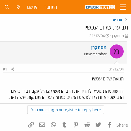
התחבר
הירשם
חרדים
תנועת שלום עכשיו
פ
פ
מסתקרן
31/12/04
ו
ו
ת
ר
מסתקרן
מ
ח
ס
New member
ה
ם
נ
ב
ו
ת
#1
31/12/04
ש
א
א
ר
תנועת שלום עכשיו
י
ך
דורשת מהרמטכ"ל להדיח את הרב הראשי לצה"ל עקב דבריו כי אם
הרב שפירא יורה לו לפשוט המדים כמחאה על ההתנתקות יעשה זאת.
You must log in or register to reply here.
פייסבוק
Twitter
Reddit
Pinterest
Tumblr
WhatsApp
דואר אלקטרוני
הוסף קישור
Share: