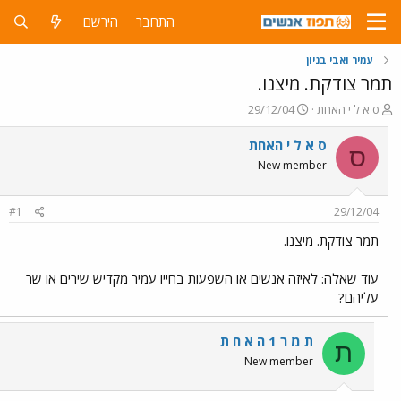
התחבר
הירשם
עמיר ואבי בניון
תמר צודקת. מיצנו.
פ
פ
ס א ל י האחת
29/12/04
ו
ו
ת
ר
ס א ל י האחת
ס
ח
ס
New member
ה
ם
נ
ב
ו
ת
#1
29/12/04
ש
א
א
ר
תמר צודקת. מיצנו.
י
ך
עוד שאלה: לאיזה אנשים או השפעות בחייו עמיר מקדיש שירים או שר
עליהם?
ת מ ר 1 ה א ח ת
ת
New member