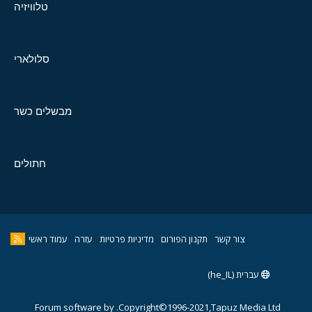
טלוויזיה
סלולארי
מבשלים כשר
חתולים
צור קשר
תקנון הפורום
מדיניות פרטיות
עזרה
עמוד ראשי
עברית (he_IL)
Forum software by
Copyright©1996-2021,Tapuz Media Ltd.