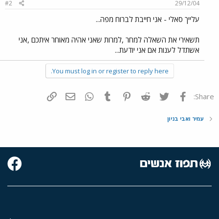
#2
29/12/04
עלייך סאלי - אני חייבת לברוח מפה...
תשאירי את השאלה למחר ,למרות שאני אהיה מאוחר איתכם ,אני
אשתדל לענות אם אני יודעת...
You must log in or register to reply here.
פייסבוק
Twitter
Reddit
Pinterest
Tumblr
WhatsApp
דואר אלקטרוני
הוסף קישור
Share:
עמיר ואבי בניון