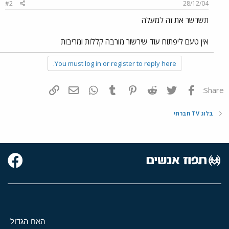
#2
28/12/04
תשרשר את זה למעלה
אין טעם ליפתוח עוד שירשור מורבה קללות ומריבות
You must log in or register to reply here.
פייסבוק
Twitter
Reddit
Pinterest
Tumblr
WhatsApp
דואר אלקטרוני
הוסף קישור
Share:
בלוג TV חברתי
האח הגדול