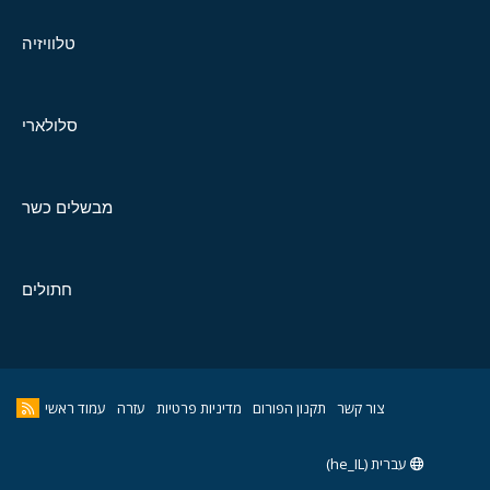
טלוויזיה
סלולארי
מבשלים כשר
חתולים
צור קשר
תקנון הפורום
מדיניות פרטיות
עזרה
עמוד ראשי
עברית (he_IL)