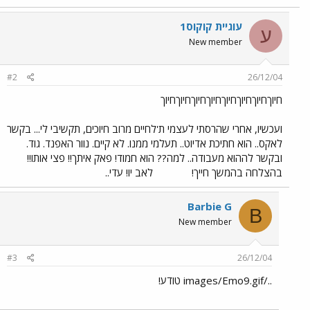
עוגיית קוקוס1
ע
New member
#2
26/12/04
חיוךחיוךחיוךחיוךחיוךחיוךחיוךחיוך
ועכשיו, אחרי שהרסתי לעצמי ת'לחיים מרוב חיוכים, תקשיבי לי... בקשר
לאקס.. הוא חתיכת אדיוט.. תעלמי ממנו. לא קיים. נוור האפנד. גוד.
ובקשר לההוא מעבודה.. למה?? הוא חמוד! פאק איתך!! פצי אותו!!
בהצלחה בהמשך חייך!
לאב יו! עדי..
Barbie G
B
New member
#3
26/12/04
../images/Emo9.gif טודע!