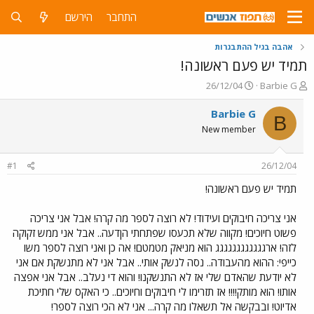
התחבר
הירשם
אהבה בגיל ההתבגרות
תמיד יש פעם ראשונה!
פ
פ
26/12/04
Barbie G
ו
ו
ת
ר
Barbie G
B
ח
ס
New member
ה
ם
נ
ב
ו
ת
#1
26/12/04
ש
א
א
ר
תמיד יש פעם ראשונה!
י
ך
אני צריכה חיבוקים ועידוד! לא רוצה לספר מה קרה! אבל אני צריכה
פשוט חיוכים! מקווה שלא תכעסו שפתחתי הןדעה.. אבל אני ממש זקוקה
לזה! ארגגגגגגגגגגגג הוא מניאק מטמטם! אה כן ואני רוצה לספר משו
כייפי: ההוא מהעבודה.. נסה לנשק אותי.. אבל אני לא מתנשקת אם אני
לא יודעת שהאדם שלי אז לא התנשקנו! והוא די נעלב.. אבל אני אפצה
אותו! הוא מותק!!!! אז תזרימו לי חיבוקים וחיוכים.. כי האקס שלי חתיכת
אדיוט! ובבקשה אל תשאלו מה קרה... אני לא הכי רוצה לספר!