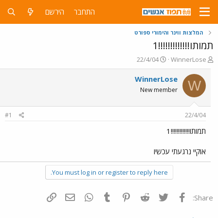
התחבר
הירשם
המלצות ווינר והימורי ספורט
תמותו!!!!!!!!!!!!!1
פ
פ
22/4/04
WinnerLose
ו
ו
ת
ר
WinnerLose
W
ח
ס
New member
ה
ם
נ
ב
ו
ת
#1
22/4/04
ש
א
א
ר
תמותו!!!!!!!!!!!!!1
י
ך
אוקיי נרגעתי עכשיו
You must log in or register to reply here.
פייסבוק
Twitter
Reddit
Pinterest
Tumblr
WhatsApp
דואר אלקטרוני
הוסף קישור
Share: