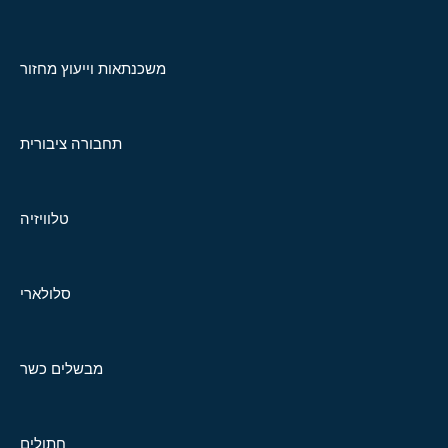
משכנתאות וייעוץ מחזור
תחבורה ציבורית
טלוויזיה
סלולארי
מבשלים כשר
חתולים