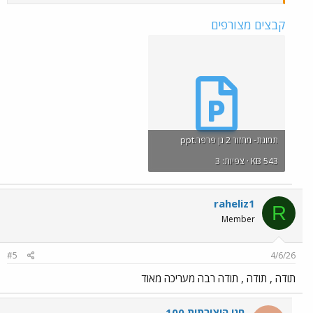
קבצים מצורפים
תמונת- מחזור 2 גן פרפר.ppt
KB 543 · צפיות: 3
raheliz1
R
Member
#5
4/6/26
תודה , תודה , תודה רבה מעריכה מאוד
חני היצירתית 100