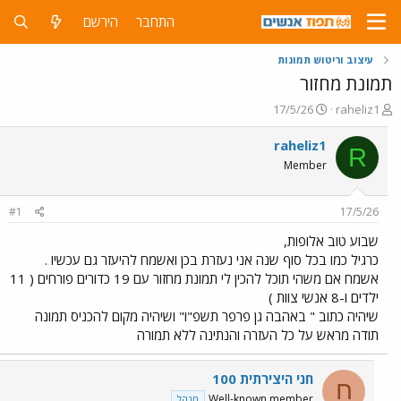
התחבר
הירשם
עיצוב וריטוש תמונות
תמונת מחזור
פ
פ
17/5/26
raheliz1
ו
ו
ת
ר
raheliz1
R
ח
ס
Member
ה
ם
נ
ב
ו
ת
#1
17/5/26
ש
א
א
ר
שבוע טוב אלופות,
י
כרגיל כמו בכל סוף שנה אני נעזרת בכן ואשמח להיעזר גם עכשיו .
ך
אשמח אם משהי תוכל להכין לי תמונת מחזור עם 19 כדורים פורחים ( 11
ילדים ו-8 אנשי צוות )
שיהיה כתוב " באהבה גן פרפר תשפ"ו" ושיהיה מקום להכניס תמונה
תודה מראש על כל העזרה והנתינה ללא תמורה
חני היצירתית 100
ח
Well-known member
מנהל