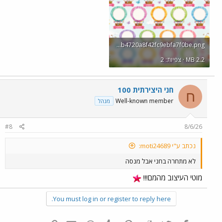
file_00000000d2b4720a8f42fc9ebfa7f0be.png
2.2 MB · צפיות: 2
חני היצירתית 100
ח
Well-known member
מנהל
#8
8/6/26
נכתב ע"י moti24689:
לא מתחרה בחני אבל מנסה
מוטי העיצוב מהמם!!!
You must log in or register to reply here.