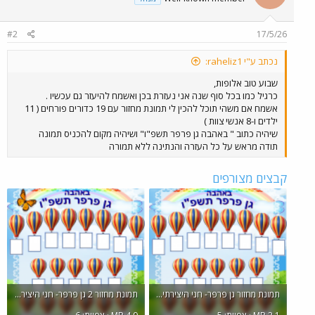
#2
17/5/26
נכתב ע"י raheliz1:
שבוע טוב אלופות,
כרגיל כמו בכל סוף שנה אני נעזרת בכן ואשמח להיעזר גם עכשיו .
אשמח אם משהי תוכל להכין לי תמונת מחזור עם 19 כדורים פורחים ( 11
ילדים ו-8 אנשי צוות )
שיהיה כתוב " באהבה גן פרפר תשפ"ו" ושיהיה מקום להכניס תמונה
תודה מראש על כל העזרה והנתינה ללא תמורה
קבצים מצורפים
תמונת מחזור גן פרפר- חני היצירתית.png
תמונת מחזור 2 גן פרפר- חני היצירתית.png