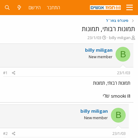
התחבר
הירשם
סינגלס בחו``ל
תמונות רבותי, תמונות
פ
פ
23/1/03
billy miligan
ו
ו
ת
ר
billy miligan
B
ח
ס
New member
ה
ם
נ
ב
ו
ת
#1
23/1/03
ש
א
א
ר
תמונות רבותי, תמונות
י
ך
וזו smooki שלי
billy miligan
B
New member
#2
23/1/03