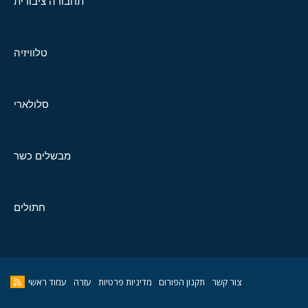
תחבורה ציבורית
טלוויזיה
סלולארי
מבשלים כשר
חתולים
צור קשר
תקנון הפורום
מדיניות פרטיות
עזרה
עמוד ראשי