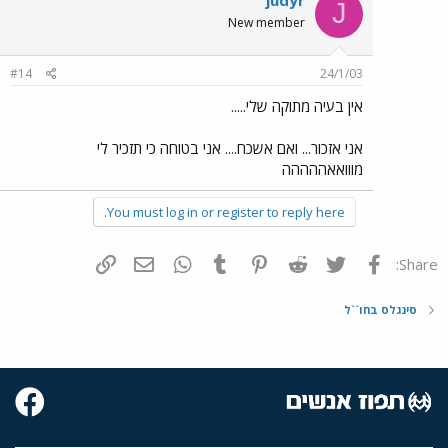
J
New member
#14
24/1/03
אין בעיה מתוקה שלי.....
אני אזכור... ואם אשכח.... אני בטוחה כי תזכיר לי
מווואאההההה
You must log in or register to reply here.
פייסבוק
Twitter
Reddit
Pinterest
Tumblr
WhatsApp
דואר אלקטרוני
הוסף קישור
Share:
סינגלס בחו``ל