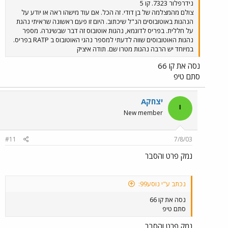
נידרפלור 7323. קו 5
צולם מהמצלמה של בן דודי. זה הכל. אם עוד מישהו ראה או יודע על
הנהגות באוטובוסים הנ"ל שיכתוב. היום זו פעם ראשונה שראיתי נהגת
על חללית. בפריס לדוגמא, נהגות אוטובוס זה דבר שבשיגרה. מספר
נהגות האוטובוסים שווה לדעתי למספר נהגי האוטובוס ב RATP בפריס.
במיוחד יש הרבה נהגות מטרו שם. תודה איציק
נסה את קו 66
סתם טיפ
יצחקA
י
New member
#11
7/8/03
נמק פרט והסבר
נכתב ע"י נוסע99:
נסה את קו 66
סתם טיפ
נמק פרט והסבר