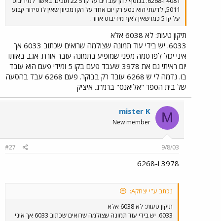
4081 ו-6268. בנוסף להן עובדים על קו 5 22 תוכים. באשר למידיבוס
5011, לדעתי הוא נסע רק יום אחד על הקו מכיוון שאין לו סידור קבוע
על קו 5 כמו שאין לאף מידיבוס אחר.
תיקון טעות: לא 6038 אלא
6033. יש בידי עוד תמונה שצולמה שרואים שכתוב 6033 אך
איני יכול לפרסמה מפני שמופיע בתמונה עובר אורח. אגב באותו
יום ראיתי גם את 3978 שעבד פעם בקו 5 ומידי פעם הוא עובד
בו. נדמה לי ש 6268 עובד רק בבוקר. פעם 6268 עבד בהסעה
של בית הספר "אליאנס" ברמ"ג. איציק
mister K
M
New member
#27
9/8/03
3978 ו-6268
נכתב ע"י יצחקA:
תיקון טעות: לא 6038 אלא
6033. יש בידי עוד תמונה שצולמה שרואים שכתוב 6033 אך איני