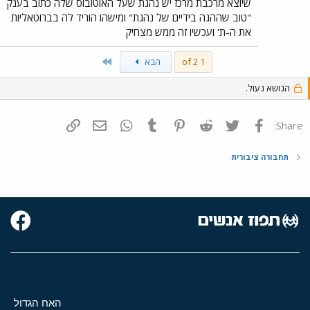
שיוצא מרכבת מרכז יש נהגת שעל האוטובוס שלה כתוב בענק
"טוב שההגה בידיים של נהגת" ומישהו הוריד לה בברוטאליות
את ה-ת' ועכשיו זה ממש מצחיק
Last
1 of 2
הבא
הנושא נעול.
פייסבוק
Twitter
Reddit
Pinterest
Tumblr
WhatsApp
דואר אלקטרוני
הוסף קישור
Share:
תחבורה ציבורית
האח הגדול