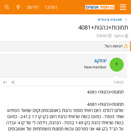
התחבר
הירשם
תחבורה ציבורית
תמונות+נהגות+4081
פ
פ
יצחקA
7/8/03
ו
ו
ת
ר
הנושא נעול.
ח
ס
ה
ם
יצחקA
נ
ב
י
ו
ת
New member
ש
א
א
ר
#1
7/8/03
י
ך
תמונות+נהגות+4081
תמונות+נהגות+4081
שלום לכולם. היום ראיתי מספר נהגות באוטובוסים וקוים שמאד הפתיעו
אותי: 7003- כמעט בטוח שראיתי נהגת היום בקו קו 17 2412- כמעט
בטוח שראיתי נהגת בקו 149 7052- הנהגת, נידמה לי של קו 4 עבדה
על הנ"ל בקו 48 אני מפרסם עכשיו תמונות משפחתיות של אוטובוסים