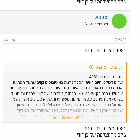
צולם מהמצלמה של בן דודי.
יצחקA
י
New member
#4
7/8/03
4081 מאחור, יותר ברור
נכתב ע"י יצחקA:
תמונות+נהגות+4081
שלום לכולם. היום ראיתי מספר נהגות באוטובוסים וקוים שמאד הפתיעו
אותי: 7003- כמעט בטוח שראיתי נהגת היום בקו קו 17 2412- כמעט בטוח
שראיתי נהגת בקו 149 7052- הנהגת, נידמה לי של קו 4 עבדה על הנ"ל
בקו 48 אני מפרסם עכשיו תמונות משפחתיות של אוטובוסים אשר צולמו
אתמול בבוקר. ברשותי גם תמונות של מרצדס O404 הנסיוני הראשון
שהובא לארץ אך איני יכול כרגע לפרסמן מפני שהסורק שלי מקולקל.
כשאוכל לפרסם את התמונות של המרצדס אפרסם אותן. התמונות
לחץ כדי להרחיב...
שאפרסם היום צולמו מהמצלמה הדיגיטלית של בן דודי כך שאלה התמונות
היחידות שאוכל לפרסם בינתיים. אתחיל מתמונה של ה 4081 המפורסם
4081 מאחור, יותר ברור
שצולם בשעה 9:40 בשדרות נורדאו, קו 5 בתל אביב.
צולם מהמצלמה של בן דודי