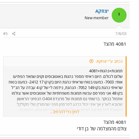
יצחקA
י
New member
#5
7/8/03
4081 מהצד
נכתב ע"י יצחקA:
תמונות+נהגות+4081
שלום לכולם. היום ראיתי מספר נהגות באוטובוסים וקוים שמאד הפתיעו
אותי: 7003- כמעט בטוח שראיתי נהגת היום בקו קו 17 2412- כמעט בטוח
שראיתי נהגת בקו 149 7052- הנהגת, נידמה לי של קו 4 עבדה על הנ"ל
בקו 48 אני מפרסם עכשיו תמונות משפחתיות של אוטובוסים אשר צולמו
אתמול בבוקר. ברשותי גם תמונות של מרצדס O404 הנסיוני הראשון
שהובא לארץ אך איני יכול כרגע לפרסמן מפני שהסורק שלי מקולקל.
כשאוכל לפרסם את התמונות של המרצדס אפרסם אותן. התמונות
לחץ כדי להרחיב...
שאפרסם היום צולמו מהמצלמה הדיגיטלית של בן דודי כך שאלה התמונות
היחידות שאוכל לפרסם בינתיים. אתחיל מתמונה של ה 4081 המפורסם
4081 מהצד
שצולם בשעה 9:40 בשדרות נורדאו, קו 5 בתל אביב.
צולם מהמצלמה של בן דודי