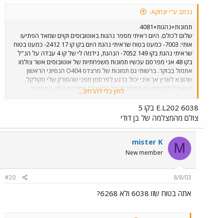
נכתב ע"י יצחקA:
תמונות+נהגות+4081
שלום לכולם. היום ראיתי מספר נהגות באוטובוסים וקוים שמאד הפתיעו
אותי: 7003- כמעט בטוח שראיתי נהגת היום בקו קו 17 2412- כמעט בטוח
שראיתי נהגת בקו 149 7052- הנהגת, נידמה לי של קו 4 עבדה על הנ"ל
בקו 48 אני מפרסם עכשיו תמונות משפחתיות של אוטובוסים אשר צולמו
אתמול בבוקר. ברשותי גם תמונות של מרצדס O404 הנסיוני הראשון
שהובא לארץ אך איני יכול כרגע לפרסמן מפני שהסורק שלי מקולקל.
כשאוכל לפרסם את התמונות של המרצדס אפרסם אותן. התמונות
לחץ כדי להרחיב...
שאפרסם היום צולמו מהמצלמה הדיגיטלית של בן דודי כך שאלה התמונות
היחידות שאוכל לפרסם בינתיים. אתחיל מתמונה של ה 4081 המפורסם
E.L202 6038 בקו 5
שצולם בשעה 9:40 בשדרות נורדאו, קו 5 בתל אביב.
צולם מהמצלמה של בן דודי
mister K
M
New member
#20
8/8/03
אתה בטוח שזו 6038 ולא 6268?