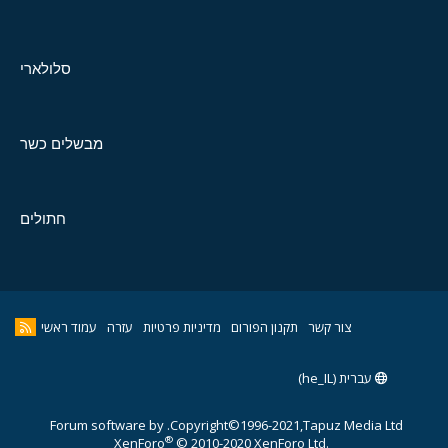
סלולארי
מבשלים כשר
חתולים
צור קשר
תקנון הפורום
מדיניות פרטיות
עזרה
עמוד ראשי
עברית (he_IL)
Forum software by
Copyright©1996-2021,Tapuz Media Ltd.
®
XenForo
© 2010-2020 XenForo Ltd.