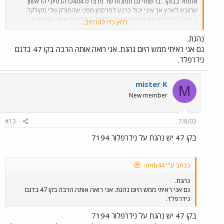
אתמול בבוקר. ברשותי גם תמונות של מרצדס O404 הנסיוני הראשון
שהובא לארץ אך איני יכול כרגע לפרסמן מפני שהסורק שלי מקולקל.
כשאוכל לפרסם את התמונות של המרצדס אפרסם אותן. התמונות
לחץ כדי להרחיב...
שאפרסם היום צולמו מהמצלמה הדיגיטלית של בן דודי כך שאלה התמונות
היחידות שאוכל לפרסם בינתיים. אתחיל מתמונה של ה 4081 המפורסם
נהגת.
שצולם בשעה 9:40 בשדרות נורדאו, קו 5 בתל אביב.
גם אני ראיתי ממש היום נהגת. אני רואה אותה הרבה בקו 47 בדגם
נידרפלד.
mister K
M
New member
#13
7/8/03
בקו 47 יש נהגת על נידרפלור 7194
נכתב ע"י orib44:
נהגת.
גם אני ראיתי ממש היום נהגת. אני רואה אותה הרבה בקו 47 בדגם
נידרפלד.
בקו 47 יש נהגת על נידרפלור 7194