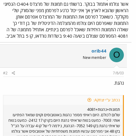
אשר צולמו אתמול בבוקר. ברשותי גם תמונות של מרצדס O404 הנסיוני
הראשון שהובא לארץ אך איני יכול כרגע לפרסמן מפני שהסורק שלי
מקולקל. כשאוכל לפרסם את התמונות של המרצדס אפרסם אותן.
התמונות שאפרסם היום צולמו מהמצלמה הדיגיטלית של בן דודי כך
שאלה התמונות היחידות שאוכל לפרסם בינתיים. אתחיל מתמונה של ה
4081 המפורסם שצולם בשעה 9:40 בשדרות נורדאו, קו 5 בתל אביב.
orib44
O
New member
#2
7/8/03
נהגת.
נכתב ע"י יצחקA:
תמונות+נהגות+4081
שלום לכולם. היום ראיתי מספר נהגות באוטובוסים וקוים שמאד הפתיעו
אותי: 7003- כמעט בטוח שראיתי נהגת היום בקו קו 17 2412- כמעט בטוח
שראיתי נהגת בקו 149 7052- הנהגת, נידמה לי של קו 4 עבדה על הנ"ל
בקו 48 אני מפרסם עכשיו תמונות משפחתיות של אוטובוסים אשר צולמו