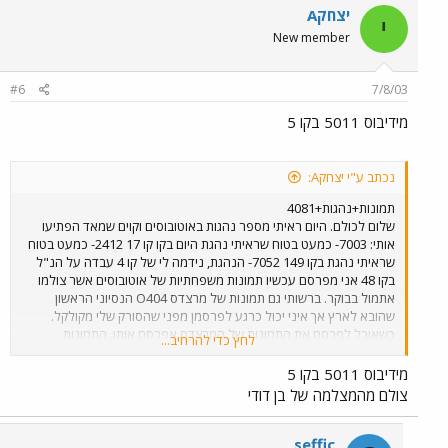
יצחקA
י
New member
#6
7/8/03
מידיבוס 5011 בקו 5
נכתב ע"י יצחקA:
תמונות+נהגות+4081
שלום לכולם. היום ראיתי מספר נהגות באוטובוסים וקוים שמאד הפתיעו
אותי: 7003- כמעט בטוח שראיתי נהגת היום בקו קו 17 2412- כמעט בטוח
שראיתי נהגת בקו 149 7052- הנהגת, נידמה לי של קו 4 עבדה על הנ"ל
בקו 48 אני מפרסם עכשיו תמונות משפחתיות של אוטובוסים אשר צולמו
אתמול בבוקר. ברשותי גם תמונות של מרצדס O404 הנסיוני הראשון
שהובא לארץ אך איני יכול כרגע לפרסמן מפני שהסורק שלי מקולקל.
כשאוכל לפרסם את התמונות של המרצדס אפרסם אותן. התמונות
לחץ כדי להרחיב...
שאפרסם היום צולמו מהמצלמה הדיגיטלית של בן דודי כך שאלה התמונות
היחידות שאוכל לפרסם בינתיים. אתחיל מתמונה של ה 4081 המפורסם
מידיבוס 5011 בקו 5
שצולם בשעה 9:40 בשדרות נורדאו, קו 5 בתל אביב.
צולם מהמצלמה של בן דודי
seffic