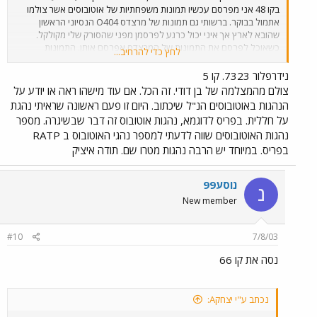
בקו 48 אני מפרסם עכשיו תמונות משפחתיות של אוטובוסים אשר צולמו
אתמול בבוקר. ברשותי גם תמונות של מרצדס O404 הנסיוני הראשון
שהובא לארץ אך איני יכול כרגע לפרסמן מפני שהסורק שלי מקולקל.
כשאוכל לפרסם את התמונות של המרצדס אפרסם אותן. התמונות
לחץ כדי להרחיב...
שאפרסם היום צולמו מהמצלמה הדיגיטלית של בן דודי כך שאלה התמונות
היחידות שאוכל לפרסם בינתיים. אתחיל מתמונה של ה 4081 המפורסם
נידרפלור 7323. קו 5
שצולם בשעה 9:40 בשדרות נורדאו, קו 5 בתל אביב.
צולם מהמצלמה של בן דודי. זה הכל. אם עוד מישהו ראה או יודע על
הנהגות באוטובוסים הנ"ל שיכתוב. היום זו פעם ראשונה שראיתי נהגת
על חללית. בפריס לדוגמא, נהגות אוטובוס זה דבר שבשיגרה. מספר
נהגות האוטובוסים שווה לדעתי למספר נהגי האוטובוס ב RATP
בפריס. במיוחד יש הרבה נהגות מטרו שם. תודה איציק
נוסע99
נ
New member
#10
7/8/03
נסה את קו 66
נכתב ע"י יצחקA: