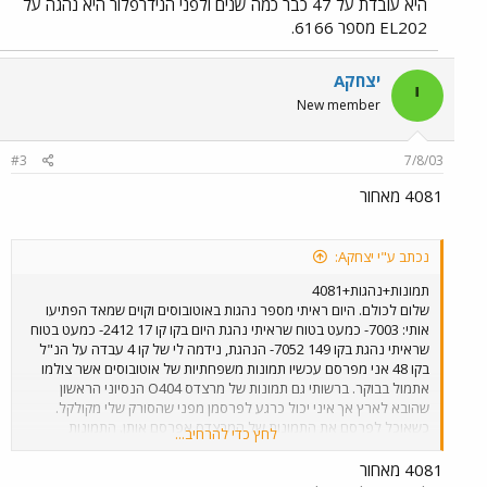
היא עובדת על 47 כבר כמה שנים ולפני הנידרפלור היא נהגה על
EL202 מספר 6166.
יצחקA
י
New member
#3
7/8/03
4081 מאחור
נכתב ע"י יצחקA:
תמונות+נהגות+4081
שלום לכולם. היום ראיתי מספר נהגות באוטובוסים וקוים שמאד הפתיעו
אותי: 7003- כמעט בטוח שראיתי נהגת היום בקו קו 17 2412- כמעט בטוח
שראיתי נהגת בקו 149 7052- הנהגת, נידמה לי של קו 4 עבדה על הנ"ל
בקו 48 אני מפרסם עכשיו תמונות משפחתיות של אוטובוסים אשר צולמו
אתמול בבוקר. ברשותי גם תמונות של מרצדס O404 הנסיוני הראשון
שהובא לארץ אך איני יכול כרגע לפרסמן מפני שהסורק שלי מקולקל.
כשאוכל לפרסם את התמונות של המרצדס אפרסם אותן. התמונות
לחץ כדי להרחיב...
שאפרסם היום צולמו מהמצלמה הדיגיטלית של בן דודי כך שאלה התמונות
היחידות שאוכל לפרסם בינתיים. אתחיל מתמונה של ה 4081 המפורסם
4081 מאחור
שצולם בשעה 9:40 בשדרות נורדאו, קו 5 בתל אביב.