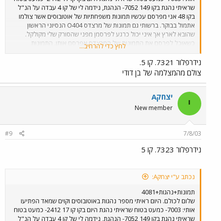
שראיתי נהגת בקו 149 7052- הנהגת, נידמה לי של קו 4 עבדה על הנ"ל
בקו 48 אני מפרסם עכשיו תמונות משפחתיות של אוטובוסים אשר צולמו
אתמול בבוקר. ברשותי גם תמונות של מרצדס O404 הנסיוני הראשון
שהובא לארץ אך איני יכול כרגע לפרסמן מפני שהסורק שלי מקולקל.
כשאוכל לפרסם את התמונות של המרצדס אפרסם אותן. התמונות
לחץ כדי להרחיב...
שאפרסם היום צולמו מהמצלמה הדיגיטלית של בן דודי כך שאלה התמונות
היחידות שאוכל לפרסם בינתיים. אתחיל מתמונה של ה 4081 המפורסם
נידרפלור 7321. קו 5.
שצולם בשעה 9:40 בשדרות נורדאו, קו 5 בתל אביב.
צולם מהמצלמה של בן דודי
יצחקA
י
New member
#9
7/8/03
נידרפלור 7323. קו 5
נכתב ע"י יצחקA:
תמונות+נהגות+4081
שלום לכולם. היום ראיתי מספר נהגות באוטובוסים וקוים שמאד הפתיעו
אותי: 7003- כמעט בטוח שראיתי נהגת היום בקו קו 17 2412- כמעט בטוח
שראיתי נהגת בקו 149 7052- הנהגת, נידמה לי של קו 4 עבדה על הנ"ל