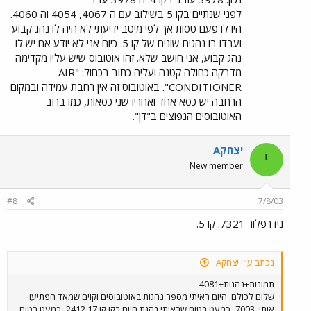
לפני שנתיים בקו 5 בשילוב עם ה 4067, 4054 וה 4060.
היו לו פעם טסות אך לפי מיטב ידיעתי לא היה לו נהג קבוע
ועבדו בו נהגים שונים של קו 5. כיום אני לא יודע אם יש לו
נהג קבוע, אני חושב שלא. זהו אוטובוס שיש עליו מקדימה
מדבקה כחולה קטנה ועליה כתוב בכחול: "AIR
CONDITIONER". באוטובוס זה אין רחבת עמידה ובמקום
הרחבה יש כסא אחד ואחריו שני כסאות, כמו ברוב
האוטובוסים הנפוצים ב"דן".
יצחקA
י
New member
#8
7/8/03
נידרפלור 7321. קו 5.
נכתב ע"י יצחקA:
תמונות+נהגות+4081
שלום לכולם. היום ראיתי מספר נהגות באוטובוסים וקוים שמאד הפתיעו
אותי: 7003- כמעט בטוח שראיתי נהגת היום בקו קו 17 2412- כמעט בטוח