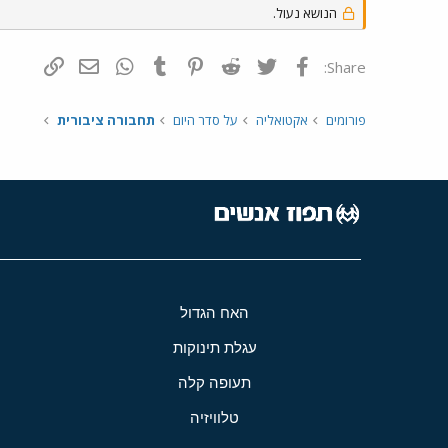
הנושא נעול.
פייסבוק
Twitter
Reddit
Pinterest
Tumblr
WhatsApp
דואר אלקטרונ
הוסף קי
Share:
פורומים
אקטואליה
על סדר היום
תחבורה ציבורית
האח הגדול
עגלת תינוקות
תעופה קלה
טלוויזיה