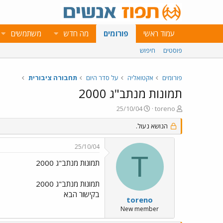
עמוד ראשי
פורומים
מה חדש
משתמשים
פוסטים
חיפוש
פורומים
אקטואליה
על סדר היום
תחבורה ציבורית
תמונות מנתב"ג 2000
פ
פ
25/10/04
toreno
ו
ו
ת
ר
הנושא נעול.
ח
ס
ה
ם
25/10/04
נ
ב
T
ו
ת
תמונות מנתב"ג 2000
ש
א
א
ר
תמונות מנתב"ג 2000
י
בקישור הבא
ך
toreno
New member