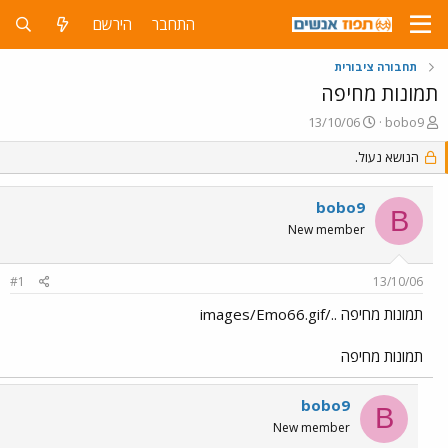
התחבר
הירשם
תחבורה ציבורית
תמונות מחיפה
פ
פ
13/10/06
bobo9
ו
ו
ת
הנושא נעול.
ר
ח
ס
ה
ם
bobo9
נ
ב
B
ו
ת
New member
ש
א
א
ר
#1
13/10/06
י
ך
תמונות מחיפה ../images/Emo66.gif
תמונות מחיפה
bobo9
B
New member