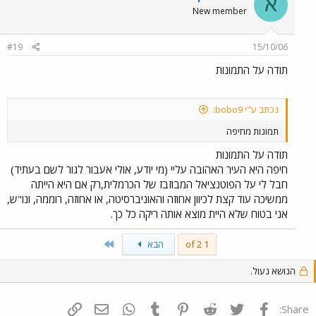
א
New member
#19
15/10/06
תודה על התמונות
נכתב ע"י bobo9:
תמונות מחיפה
תודה על התמונות
חיפה היא העיר האהובה עליי (מי יודע, אולי אעבור לגור לשם בעתיד)
חבל לי על הפוטנציאל המבוזבז של הכרמלית,רק אם היא הייתה
ממשיכה עוד קצת לכיוון אחוזה והאוניברסיטה, או אחוזה, רוממה, ונו"ש,
אני בטוח שלא היית מוצא אותה ריקה כל כך.
Last
1 of 2
הבא
הנושא נעול.
פייסבוק
Twitter
Reddit
Pinterest
Tumblr
WhatsApp
דואר אלקטרוני
הוסף קישור
Share: