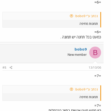
=6=
נכתב ע"י bobo9:
תמונות מחיפה
=6=
כמעט בכל תחנה יש תמונה .
bobo9
B
New member
#8
13/10/06
=7=
נכתב ע"י bobo9:
תמונות מחיפה
=7=
היו ממש מעט אנשים בתווך הכרמלית.