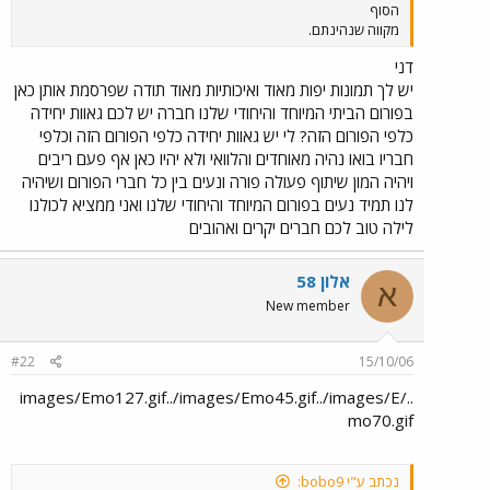
הסוף
מקווה שנהינתם.
דני
יש לך תמונות יפות מאוד ואיכותיות מאוד תודה שפרסמת אותן כאן
בפורום הביתי המיוחד והיחודי שלנו חברה יש לכם גאוות יחידה
כלפי הפורום הזה? לי יש גאוות יחידה כלפי הפורום הזה וכלפי
חבריו בואו נהיה מאוחדים והלוואי ולא יהיו כאן אף פעם ריבים
ויהיה המון שיתוף פעולה פורה ונעים בין כל חברי הפורום ושיהיה
לנו תמיד נעים בפורום המיוחד והיחודי שלנו ואני ממציא לכולנו
לילה טוב לכם חברים יקרים ואהובים
אלון 58
א
New member
#22
15/10/06
../images/Emo127.gif../images/Emo45.gif../images/E
mo70.gif
נכתב ע"י bobo9: