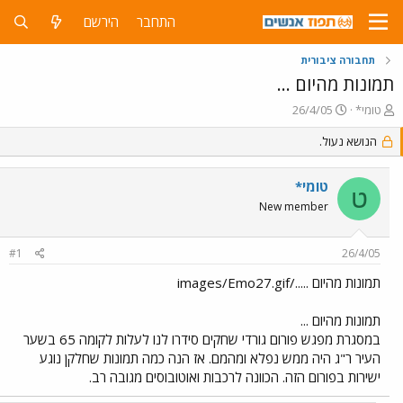
התחבר
הירשם
תחבורה ציבורית
תמונות מהיום ...
פ
פ
טומי*
26/4/05
ו
ו
ת
ר
הנושא נעול.
ח
ס
ה
ם
טומי*
נ
ב
ט
ו
ת
New member
ש
א
א
ר
#1
26/4/05
י
ך
תמונות מהיום ...../images/Emo27.gif
תמונות מהיום ...
במסגרת מפגש פורום גורדי שחקים סידרו לנו לעלות לקומה 65 בשער
העיר ר"ג היה ממש נפלא ומהמם. אז הנה כמה תמונות שחלקן נוגע
ישירות בפורום הזה. הכוונה לרכבות ואוטובוסים מגובה רב.