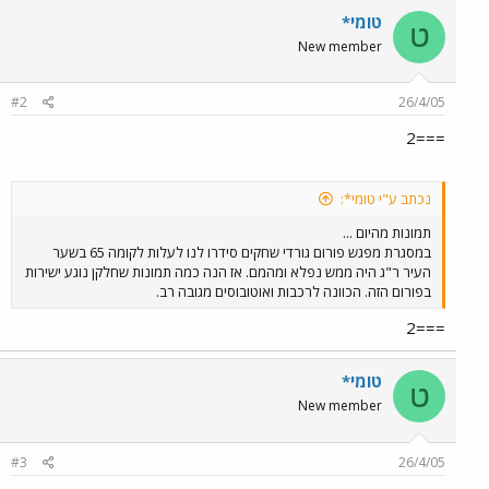
טומי*
ט
New member
#2
26/4/05
===2
נכתב ע"י טומי*:
תמונות מהיום ...
במסגרת מפגש פורום גורדי שחקים סידרו לנו לעלות לקומה 65 בשער
העיר ר"ג היה ממש נפלא ומהמם. אז הנה כמה תמונות שחלקן נוגע ישירות
בפורום הזה. הכוונה לרכבות ואוטובוסים מגובה רב.
===2
טומי*
ט
New member
#3
26/4/05