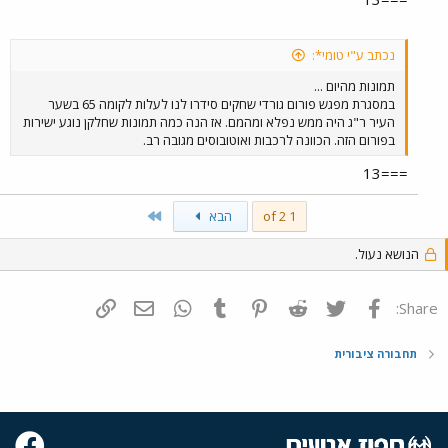
נכתב ע"י טומי*:
תמונות מהיום ...
במסגרת מפגש פורום גורדי שחקים סידרו לנו לעלות לקומה 65 בשער
העיר ר"ג היה ממש נפלא ומהמם. אז הנה כמה תמונות שחלקן נוגע ישירות
בפורום הזה. הכוונה לרכבות ואוטובוסים מגובה רב.
===13
Last
1 of 2
הבא
הנושא נעול.
פייסבוק
Twitter
Reddit
Pinterest
Tumblr
WhatsApp
דואר אלקטרוני
הוסף קישור
Share:
תחבורה ציבורית