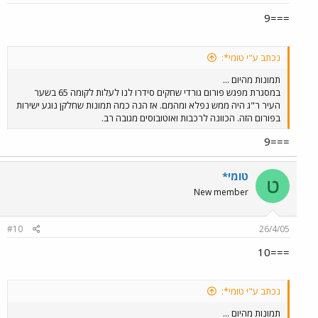
===9
נכתב ע"י טומי*:
תמונות מהיום ...
במסגרת מפגש פורום גורדי שחקים סידרו לנו לעלות לקומה 65 בשער
העיר ר"ג היה ממש נפלא ומהמם. אז הנה כמה תמונות שחלקן נוגע ישירות
בפורום הזה. הכוונה לרכבות ואוטובוסים מגובה רב.
===9
טומי*
ט
New member
#10
26/4/05
===10
נכתב ע"י טומי*:
תמונות מהיום ...