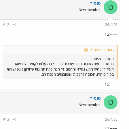
טומי*
ט
New member
#12
26/4/05
===12
נכתב ע"י טומי*:
תמונות מהיום ...
במסגרת מפגש פורום גורדי שחקים סידרו לנו לעלות לקומה 65 בשער
העיר ר"ג היה ממש נפלא ומהמם. אז הנה כמה תמונות שחלקן נוגע ישירות
בפורום הזה. הכוונה לרכבות ואוטובוסים מגובה רב.
===12
טומי*
ט
New member
#13
26/4/05
===13