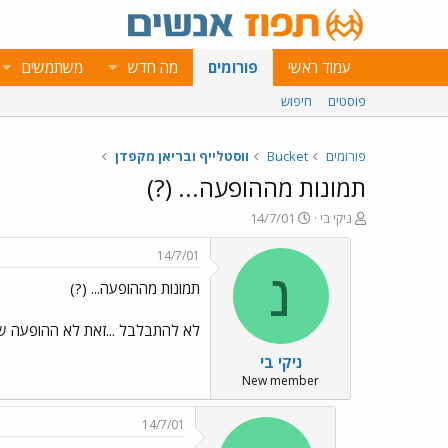
עמוד ראשי
פורומים
מה חדש
משתמשים
פוסטים
חיפוש
פורומים
Bucket
ווסטלייף ובריאן מקפדן
תמונות מההופעה... (?)
פ
פ
ניקי בי
14/7/01
ו
ו
ת
ר
14/7/01
ח
ס
נ
תמונות מההופעה... (?)
ה
ם
נ
ב
ו
ת
לא להתבלבל ...זאת לא ההופעה שהי
ש
א
ניקי בי
א
ר
י
New member
ך
14/7/01