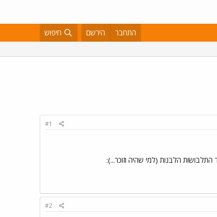
התחבר
הירשם
חיפוש
#1
לבושות הלבנות (למי שהיה וזוכר...):
#2