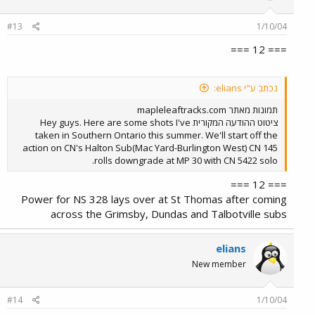
#13
1/10/04
=== 12 ===
נכתב ע"י elians:
תמונות מאתר mapleleaftracks.com
ציטוט ההודעה המקורית Hey guys. Here are some shots I've
taken in Southern Ontario this summer. We'll start off the
action on CN's Halton Sub(Mac Yard-Burlington West) CN 145
rolls downgrade at MP 30 with CN 5422 solo.
=== 12 ===
Power for NS 328 lays over at St Thomas after coming
across the Grimsby, Dundas and Talbotville subs
elians
New member
#14
1/10/04