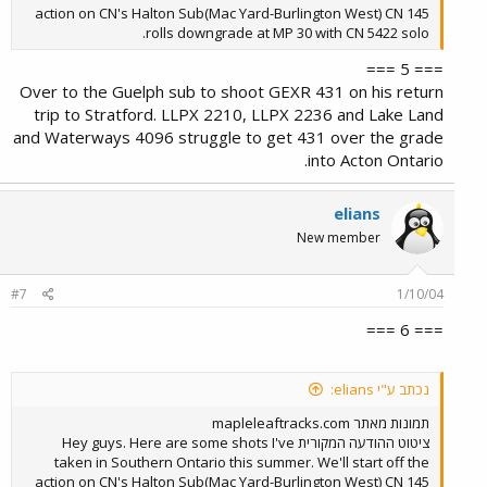
action on CN's Halton Sub(Mac Yard-Burlington West) CN 145
rolls downgrade at MP 30 with CN 5422 solo.
=== 5 ===
Over to the Guelph sub to shoot GEXR 431 on his return
trip to Stratford. LLPX 2210, LLPX 2236 and Lake Land
and Waterways 4096 struggle to get 431 over the grade
into Acton Ontario.
elians
New member
#7
1/10/04
=== 6 ===
נכתב ע"י elians:
תמונות מאתר mapleleaftracks.com
ציטוט ההודעה המקורית Hey guys. Here are some shots I've
taken in Southern Ontario this summer. We'll start off the
action on CN's Halton Sub(Mac Yard-Burlington West) CN 145