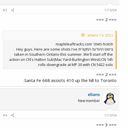
#3
1/10/04
=== 2 ===
נכתב ע"י elians:
תמונות מאתר mapleleaftracks.com
ציטוט ההודעה המקורית Hey guys. Here are some shots I've
taken in Southern Ontario this summer. We'll start off the
action on CN's Halton Sub(Mac Yard-Burlington West) CN 145
rolls downgrade at MP 30 with CN 5422 solo.
=== 2 ===
Santa Fe 668 assists 410 up the hill to Toronto.
elians
New member
#4
1/10/04
=== 3 ===