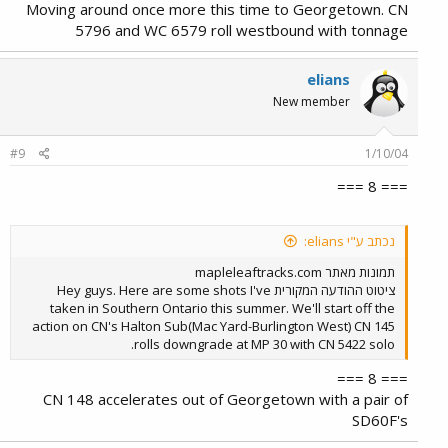
Moving around once more this time to Georgetown. CN
5796 and WC 6579 roll westbound with tonnage
elians
New member
#9
1/10/04
=== 8 ===
נכתב ע"י elians:
תמונות מאתר mapleleaftracks.com
ציטוט ההודעה המקורית Hey guys. Here are some shots I've
taken in Southern Ontario this summer. We'll start off the
action on CN's Halton Sub(Mac Yard-Burlington West) CN 145
rolls downgrade at MP 30 with CN 5422 solo.
=== 8 ===
CN 148 accelerates out of Georgetown with a pair of
SD60F's