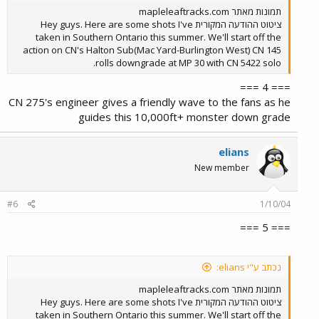
תמונות מאתר mapleleaftracks.com
ציטוט ההודעה המקורית Hey guys. Here are some shots I've
taken in Southern Ontario this summer. We'll start off the
action on CN's Halton Sub(Mac Yard-Burlington West) CN 145
rolls downgrade at MP 30 with CN 5422 solo.
=== 4 ===
CN 275's engineer gives a friendly wave to the fans as he
guides this 10,000ft+ monster down grade
elians
New member
#6
1/10/04
=== 5 ===
נכתב ע"י elians:
תמונות מאתר mapleleaftracks.com
ציטוט ההודעה המקורית Hey guys. Here are some shots I've
taken in Southern Ontario this summer. We'll start off the