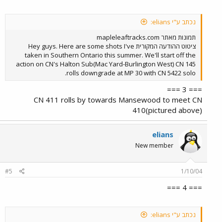
נכתב ע"י elians:
תמונות מאתר mapleleaftracks.com
ציטוט ההודעה המקורית Hey guys. Here are some shots I've
taken in Southern Ontario this summer. We'll start off the
action on CN's Halton Sub(Mac Yard-Burlington West) CN 145
rolls downgrade at MP 30 with CN 5422 solo.
=== 3 ===
CN 411 rolls by towards Mansewood to meet CN
410(pictured above)
elians
New member
#5
1/10/04
=== 4 ===
נכתב ע"י elians: