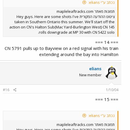
נכתב ע"י elians:
תמונות מאתר mapleleaftracks.com
ציטוט ההודעה המקורית Hey guys. Here are some shots I've
taken in Southern Ontario this summer. We'll start off the
action on CN's Halton Sub(Mac Yard-Burlington West) CN 145
rolls downgrade at MP 30 with CN 5422 solo.
=== 14 ===
CN 5791 pulls up to Bayview on a red signal with his train
extending around the bay into Hamilton
elians
New member
#16
1/10/04
=== 15 ===
נכתב ע"י elians:
תמונות מאתר mapleleaftracks.com
ציטוט ההודעה המקורית Hey guys. Here are some shots I've