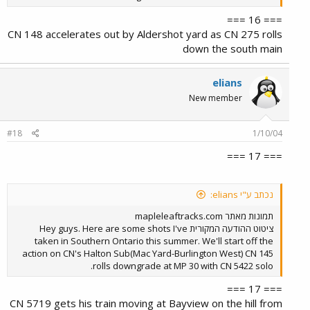
=== 16 ===
CN 148 accelerates out by Aldershot yard as CN 275 rolls
down the south main
elians
New member
#18
1/10/04
=== 17 ===
נכתב ע"י elians:
תמונות מאתר mapleleaftracks.com
ציטוט ההודעה המקורית Hey guys. Here are some shots I've
taken in Southern Ontario this summer. We'll start off the
action on CN's Halton Sub(Mac Yard-Burlington West) CN 145
rolls downgrade at MP 30 with CN 5422 solo.
=== 17 ===
CN 5719 gets his train moving at Bayview on the hill from