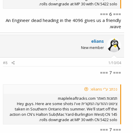
rolls downgrade at MP 30 with CN 5422 solo.
=== 6 ===
An Engineer dead heading in the 4096 gives us a friendly
wave.
elians
New member
#8
1/10/04
=== 7 ===
נכתב ע"י elians:
תמונות מאתר mapleleaftracks.com
ציטוט ההודעה המקורית Hey guys. Here are some shots I've
taken in Southern Ontario this summer. We'll start off the
action on CN's Halton Sub(Mac Yard-Burlington West) CN 145
rolls downgrade at MP 30 with CN 5422 solo.
=== 7 ===