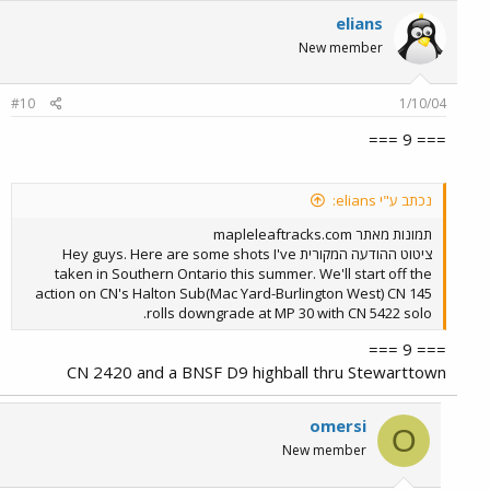
elians
New member
#10
1/10/04
=== 9 ===
נכתב ע"י elians:
תמונות מאתר mapleleaftracks.com
ציטוט ההודעה המקורית Hey guys. Here are some shots I've
taken in Southern Ontario this summer. We'll start off the
action on CN's Halton Sub(Mac Yard-Burlington West) CN 145
rolls downgrade at MP 30 with CN 5422 solo.
=== 9 ===
CN 2420 and a BNSF D9 highball thru Stewarttown
omersi
O
New member