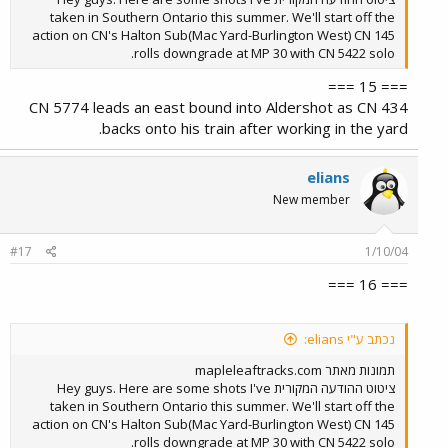
taken in Southern Ontario this summer. We'll start off the
action on CN's Halton Sub(Mac Yard-Burlington West) CN 145
rolls downgrade at MP 30 with CN 5422 solo.
=== 15 ===
CN 5774 leads an east bound into Aldershot as CN 434
backs onto his train after working in the yard.
elians
New member
#17
1/10/04
=== 16 ===
נכתב ע"י elians:
תמונות מאתר mapleleaftracks.com
ציטוט ההודעה המקורית Hey guys. Here are some shots I've
taken in Southern Ontario this summer. We'll start off the
action on CN's Halton Sub(Mac Yard-Burlington West) CN 145
rolls downgrade at MP 30 with CN 5422 solo.