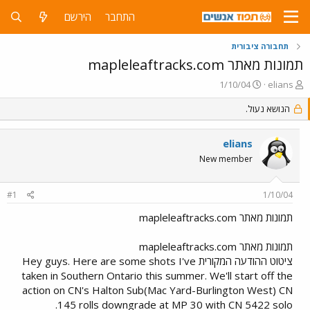
התחבר
הירשם
תחבורה ציבורית
תמונות מאתר mapleleaftracks.com
פ
פ
1/10/04
elians
ו
ו
ת
ר
הנושא נעול.
ח
ס
ה
ם
elians
נ
ב
ו
ת
New member
ש
א
א
ר
#1
1/10/04
י
ך
תמונות מאתר mapleleaftracks.com
תמונות מאתר mapleleaftracks.com
ציטוט ההודעה המקורית Hey guys. Here are some shots I've
taken in Southern Ontario this summer. We'll start off the
action on CN's Halton Sub(Mac Yard-Burlington West) CN
145 rolls downgrade at MP 30 with CN 5422 solo.