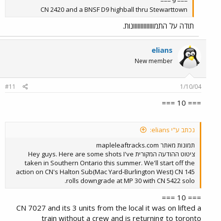
=== 9 ===
CN 2420 and a BNSF D9 highball thru Stewarttown
תודה על התמוווווווווווווונות.
elians
New member
#11
1/10/04
=== 10 ===
נכתב ע"י elians:
תמונות מאתר mapleleaftracks.com
ציטוט ההודעה המקורית Hey guys. Here are some shots I've
taken in Southern Ontario this summer. We'll start off the
action on CN's Halton Sub(Mac Yard-Burlington West) CN 145
rolls downgrade at MP 30 with CN 5422 solo.
=== 10 ===
CN 7027 and its 3 units from the local it was on lifted a
train without a crew and is returning to toronto