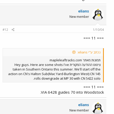
elians
New member
#12
1/10/04
=== 11 ===
נכתב ע"י elians:
תמונות מאתר mapleleaftracks.com
ציטוט ההודעה המקורית Hey guys. Here are some shots I've
taken in Southern Ontario this summer. We'll start off the
action on CN's Halton Sub(Mac Yard-Burlington West) CN 145
rolls downgrade at MP 30 with CN 5422 solo.
=== 11 ===
VIA 6428 guides 70 into Woodstock.
elians
New member