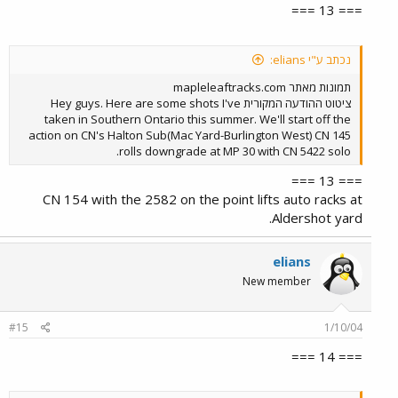
=== 13 ===
נכתב ע"י elians:
תמונות מאתר mapleleaftracks.com
ציטוט ההודעה המקורית Hey guys. Here are some shots I've
taken in Southern Ontario this summer. We'll start off the
action on CN's Halton Sub(Mac Yard-Burlington West) CN 145
rolls downgrade at MP 30 with CN 5422 solo.
=== 13 ===
CN 154 with the 2582 on the point lifts auto racks at
Aldershot yard.
elians
New member
#15
1/10/04
=== 14 ===