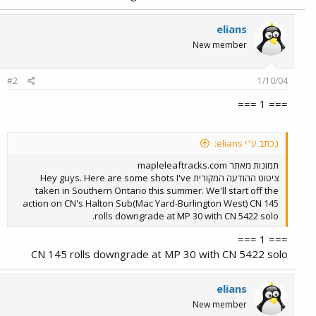
elians
New member
#2
1/10/04
=== 1 ===
נכתב ע"י elians:
תמונות מאתר mapleleaftracks.com
ציטוט ההודעה המקורית Hey guys. Here are some shots I've
taken in Southern Ontario this summer. We'll start off the
action on CN's Halton Sub(Mac Yard-Burlington West) CN 145
rolls downgrade at MP 30 with CN 5422 solo.
=== 1 ===
CN 145 rolls downgrade at MP 30 with CN 5422 solo
elians
New member