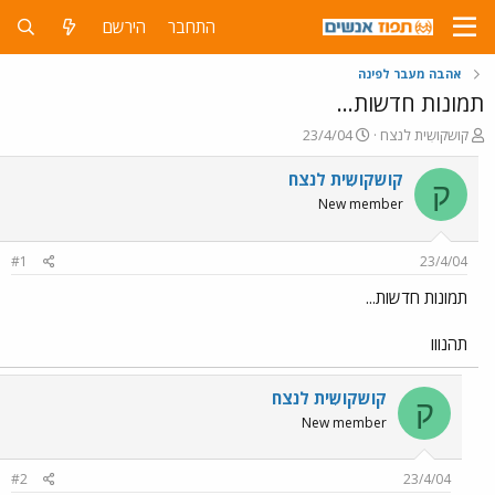
התחבר
הירשם
אהבה מעבר לפינה
תמונות חדשות...
פ
פ
קושקושִית לנצח
23/4/04
ו
ו
ת
ר
קושקושִית לנצח
ק
ח
ס
New member
ה
ם
נ
ב
ו
ת
#1
23/4/04
ש
א
א
ר
תמונות חדשות...
י
ך
תהנווו
קושקושִית לנצח
ק
New member
#2
23/4/04