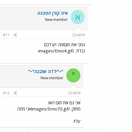
איה קורן הפ33ה
א
New member
#11
23/4/04
גמני את תום!מה יש לכם
נגדו?../images/Emo4.gif
°•°ילדה שו22ה°•°
°
New member
#12
23/4/04
אני גם את תום הוא
מתוק../images/Emo70.gifאני מתה
עליו