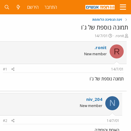
התחבר
הירשם
זינה הנסיכה הלוחמת
תמונה נוספת של ג`ו
פ
פ
14/7/01
.ronit
ו
ו
ת
ר
.ronit
R
ח
ס
New member
ה
ם
נ
ב
ו
ת
#1
14/7/01
ש
א
א
ר
תמונה נוספת של ג`ו
י
ך
niv_204
N
New member
#2
14/7/01
האחת והיחידה