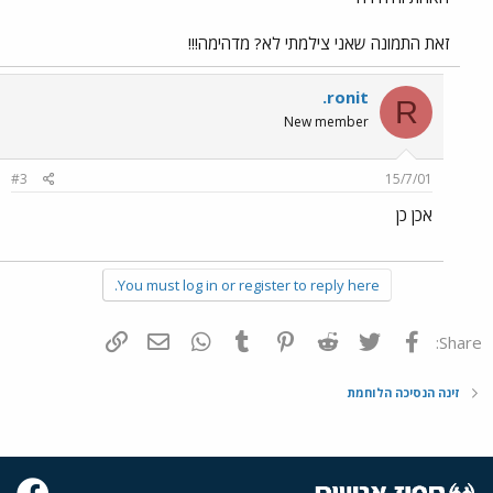
זאת התמונה שאני צילמתי לא? מדהימה!!!
.ronit
R
New member
#3
15/7/01
אכן כן
You must log in or register to reply here.
פייסבוק
Twitter
Reddit
Pinterest
Tumblr
WhatsApp
דואר אלקטרוני
הוסף קישור
Share:
זינה הנסיכה הלוחמת