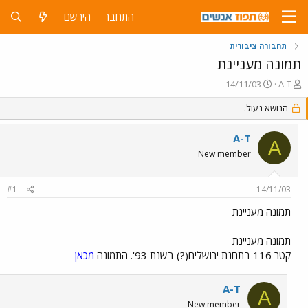
התחבר
הירשם
תחבורה ציבורית
תמונה מעניינת
פ
פ
14/11/03
A-T
ו
ו
ת
ר
הנושא נעול.
ח
ס
ה
ם
A-T
A
נ
ב
New member
ו
ת
ש
א
א
ר
#1
14/11/03
י
ך
תמונה מעניינת
תמונה מעניינת
קטר 116 בתחנת ירושלים(?) בשנת 93'. התמונה
מכאן
A-T
A
New member