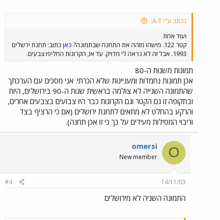
נכתב ע"י A-T:
ועוד אחת
קטר 122. מישהו מזהה את התחנה שבתמונה?
כאן
כתוב: תחנת ירשלים
1993. אבל זה לא נראה לי מדויק. עד אז, הקרונות החליפו צבעים.
תמונות משנות ה-80
אכן תמונות נחמדות ומעניינות שלא הכרתי. אני מסכים עם הערכתך
שהתמונה השנייה לא צולמה בראשית שנות ה-90 בירושלים, היות
ובתקופה זו גם הקטר וגם הקרונות כבר היו צבועים בצבעים אחרים,
והרקע בהחלט לא מתאים לתחנת ירושלים (אם כי הרציף בצד
וריבוי המסילות מעידים על כך כי זו אכן תחנה).
omersi
O
New member
#4
14/11/03
התמונה השניה לא מירושלים