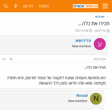
התחבר
הירשם
חתולים
תכירו את נלה...
פ
פ
עדידושש
30/12/04
ו
ו
ת
ר
עדידושש
ע
ח
ס
New member
ה
ם
נ
ב
ו
ת
#1
30/12/04
ש
א
א
ר
תכירו את נלה...
י
ך
היא מחפשת משפחה אומנת לתקופה של מספר חודשים, והיא חתולה
מקסימה. אמא שלה תדאג כמובן לכל ההוצאות.
Noaal
N
New member