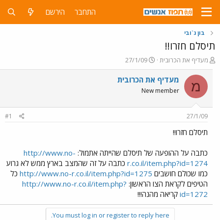
התחבר
הירשם
בון ג`ובי
תיסלם חזרו!!
פ
פ
מעדיף את הכרובית
27/1/09
ו
ו
ת
ר
מעדיף את הכרובית
מ
ח
ס
New member
ה
ם
נ
ב
ו
ת
#1
27/1/09
ש
א
א
ר
תיסלם חזרו!!
י
ך
כתבה על ההופעה של תיסלם שהייתה אתמול:
http://www.no-
r.co.il/item.php?id=1274
כתבה על זה שהמצב בארץ ממש לא גרוע
כמו שכולם חושבים
http://www.no-r.co.il/item.php?id=1275
כל
הטיפים לקראת הצו הראשון:
http://www.no-r.co.il/item.php?
id=1272
קריאה מהנה!!!
You must log in or register to reply here.