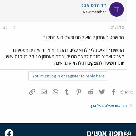
דר הדס אבני
ד
New member
#2
21/9/10
המשפט האחרון שהוא שמח ופעיל הוא החשוב
המשיכו להציע בלי ללחוץ עליו, בהרבה מחלות הילדים מפסיקים
לאכול ואח"כ חוזרים למצב הרגיל. ירידה מאחוזון 10 ל3 בגיל זה שיש
יותר חשיפה למוצקים רגילה ולא מדאיגה
You must log in or register to reply here.
פייסבוק
Twitter
Reddit
Pinterest
Tumblr
WhatsApp
דואר אלקטרוני
הוסף קישור
Share:
הפרעות אכילה בגיל הרך