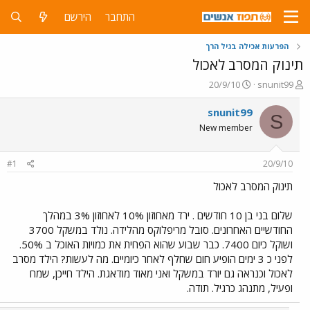
התחבר
הירשם
הפרעות אכילה בגיל הרך
תינוק המסרב לאכול
פ
פ
20/9/10
snunit99
ו
ו
ת
ר
snunit99
S
ח
ס
New member
ה
ם
נ
ב
ו
ת
#1
20/9/10
ש
א
א
ר
תינוק המסרב לאכול
י
ך
שלום בני בן 10 חודשים . ירד מאחוזון 10% לאחוזון 3% במהלך
החודשיים האחרונים. סובל מריפלוקס מהלידה. נולד במשקל 3700
ושוקל כיום 7400. כבר שבוע שהוא הפחית את כמויות האוכל ב 50%.
לפני כ 3 ימים הופיע חום שחלף לאחר כיומיים. מה לעשות? הילד מסרב
לאכול וכנראה גם יורד במשקל ואני מאוד מודאגת. הילד חייכן, שמח
ופעיל, מתנהג כרגיל. תודה.