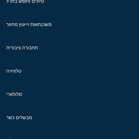
טיולים וחופש בחו"ל
משכנתאות וייעוץ מחזור
תחבורה ציבורית
טלוויזיה
סלולארי
מבשלים כשר