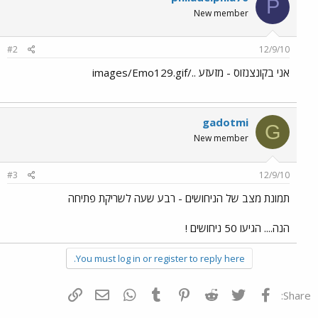
P
New member
#2
12/9/10
אני בקונצנזוס - מזעזע ../images/Emo129.gif
gadotmi
G
New member
#3
12/9/10
תמונת מצב של הניחושים - רבע שעה לשריקת פתיחה
הנה.... הגיעו 50 ניחושים !
You must log in or register to reply here.
פייסבוק
Twitter
Reddit
Pinterest
Tumblr
WhatsApp
דואר אלקטרוני
הוסף קישור
Share: