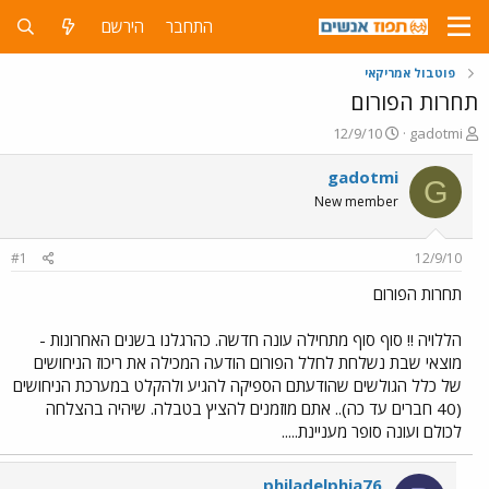
התחבר
הירשם
פוטבול אמריקאי
תחרות הפורום
פ
פ
12/9/10
gadotmi
ו
ו
ת
ר
gadotmi
G
ח
ס
New member
ה
ם
נ
ב
ו
ת
#1
12/9/10
ש
א
א
ר
תחרות הפורום
י
ך
הללויה !! סוף סוף מתחילה עונה חדשה. כהרגלנו בשנים האחרונות -
מוצאי שבת נשלחת לחלל הפורום הודעה המכילה את ריכוז הניחושים
של כלל הגולשים שהודעתם הספיקה להגיע ולהקלט במערכת הניחושים
(40 חברים עד כה).. אתם מוזמנים להציץ בטבלה. שיהיה בהצלחה
לכולם ועונה סופר מעניינת.....
philadelphia76