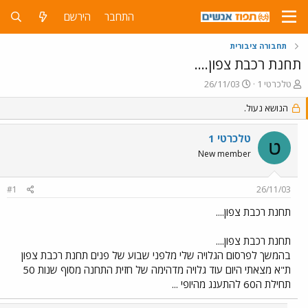
התחבר
הירשם
תחבורה ציבורית
תחנת רכבת צפון....
פ
פ
טלכרטי 1
26/11/03
ו
ו
ת
הנושא נעול.
ר
ח
ס
ה
ם
טלכרטי 1
ט
נ
ב
New member
ו
ת
ש
א
א
ר
#1
26/11/03
י
ך
תחנת רכבת צפון....
תחנת רכבת צפון....
בהמשך לפרסום הגלויה שלי מלפני שבוע של פנים תחנת רכבת צפון
ת"א מצאתי היום עוד גלויה מדהימה של חזית התחנה מסוף שנות 50
תחילת ה60 להתענג מהיופי ...