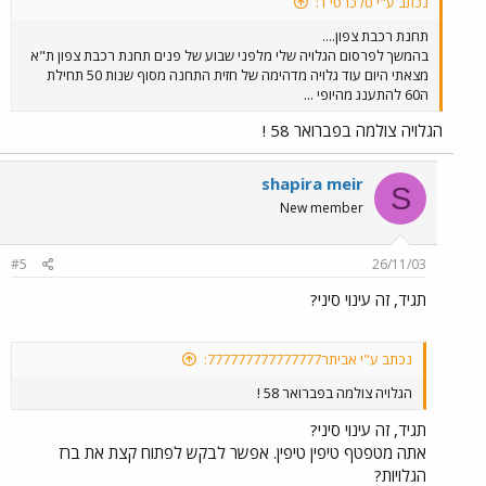
נכתב ע"י טלכרטי 1:
תחנת רכבת צפון....
בהמשך לפרסום הגלויה שלי מלפני שבוע של פנים תחנת רכבת צפון ת"א
מצאתי היום עוד גלויה מדהימה של חזית התחנה מסוף שנות 50 תחילת
ה60 להתענג מהיופי ...
הגלויה צולמה בפברואר 58 !
shapira meir
S
New member
#5
26/11/03
תגיד, זה עינוי סיני?
נכתב ע"י אביתר777777777777777:
הגלויה צולמה בפברואר 58 !
תגיד, זה עינוי סיני?
אתה מטפטף טיפין טיפין. אפשר לבקש לפתוח קצת את ברז
הגלויות?