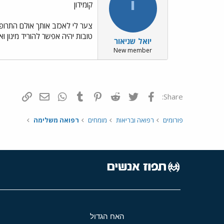
י
קומידון
צער לי לאכזב אותך אולם התרופה
טובות יהיה אפשר להוריד מינון 
יואל שניאור
New member
פייסבוק
Twitter
Reddit
Pinterest
Tumblr
WhatsApp
דואר אלקטרונ
הוסף קי
Share:
פורומים
רפואה ובריאות
מומחים
רפואה משלימה
האח הגדול