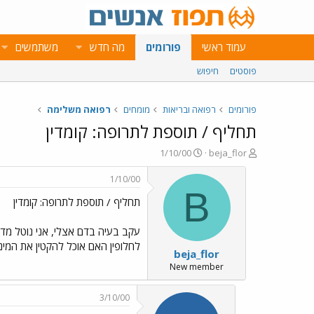
עמוד ראשי
פורומים
מה חדש
משתמשים
פוסטים
חיפוש
פורומים
רפואה ובריאות
מומחים
רפואה משלימה
תחליף / תוספת לתרופה: קומדין
פ
פ
1/10/00
beja_flor
ו
ו
ת
ר
1/10/00
ח
ס
B
תחליף / תוספת לתרופה: קומדין
ה
ם
נ
ב
ו
ת
ש
א
לחלופין האם אוכל להקטין את המינון ע``י תוספת מזון כלשהו ? 3. האם התופעו
beja_flor
א
ר
י
New member
ך
3/10/00