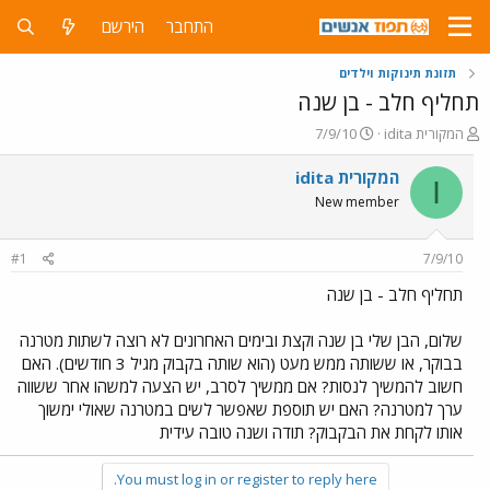
התחבר
הירשם
תזונת תינוקות וילדים
תחליף חלב - בן שנה
פ
פ
idita המקורית
7/9/10
ו
ו
ת
ר
idita המקורית
I
ח
ס
New member
ה
ם
נ
ב
ו
ת
#1
7/9/10
ש
א
א
ר
תחליף חלב - בן שנה
י
ך
שלום, הבן שלי בן שנה וקצת ובימים האחרונים לא רוצה לשתות מטרנה
בבוקר, או ששותה ממש מעט (הוא שותה בקבוק מגיל 3 חודשים). האם
חשוב להמשיך לנסות? אם ממשיך לסרב, יש הצעה למשהו אחר ששווה
ערך למטרנה? האם יש תוספת שאפשר לשים במטרנה שאולי ימשוך
אותו לקחת את הבקבוק? תודה ושנה טובה עידית
You must log in or register to reply here.