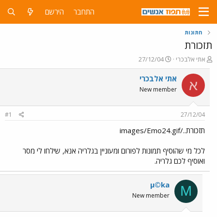
התחבר
הירשם
חתונות
תזכורת
פ
פ
אתי אלבכרי
27/12/04
ו
ו
ת
ר
אתי אלבכרי
א
ח
ס
New member
ה
ם
נ
ב
ו
ת
#1
27/12/04
ש
א
א
ר
תזכורת../images/Emo24.gif
י
ך
לכל מי שהוסיף תמונות לפורום ומעוניין בגלריה אנא, שילחו לי מסר
ואוסיף לכם גלריה.
µ©ka
Μ
New member