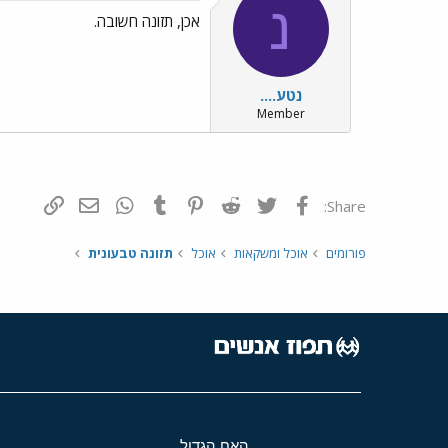
נ
אכן, תזונה חשובה.
נטע....
Member
פייסבוק
Twitter
Reddit
Pinterest
Tumblr
WhatsApp
דואר אלקטרונ
הוסף קי
Share:
פורומים
אוכל ומשקאות
אוכל
תזונה טבעונית
האח הגדול