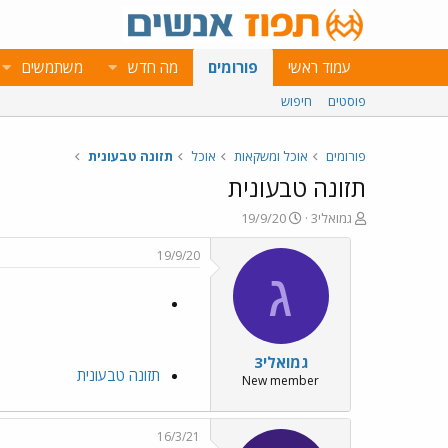
עמוד ראשי
פורומים
מה חדש
משתמשים
פוסטים
חיפוש
פורומים
אוכל ומשקאות
אוכל
תזונה טבעונית
תזונה טבעונית
פ
פ
גמואלי3
19/9/20
ו
ו
ת
ר
19/9/20
ח
ס
ג
ה
ם
נ
ב
ו
ת
ש
א
גמואלי3
א
ר
תזונה טבעונית
י
New member
ך
16/3/21