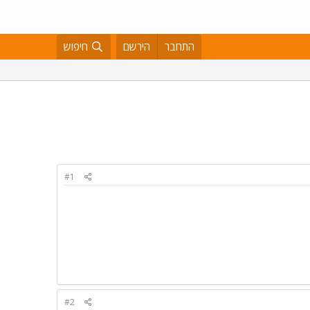
התחבר
הירשם
חיפוש
#1
#2