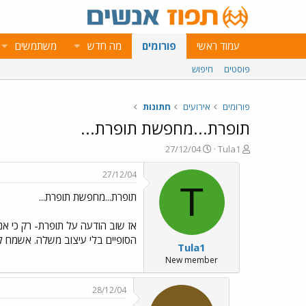
עמוד ראשי
פורומים
מה חדש
משתמשים
פוסטים
חיפוש
פורומים
אירועים
חתונות
תופרת...מחפשת תופרת...
פ
פ
27/12/04
Tula1
ו
ו
ת
ר
27/12/04
ח
ס
T
תופרת...מחפשת תופרת...
ה
ם
נ
ב
ו
ת
אז שוב הודעה על תופרת- רק כי א
ש
א
הסופיים בלי עיצוב משלה. אשמח לכל
Tula1
א
ר
י
New member
ך
28/12/04