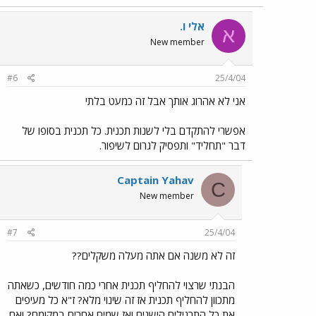
אלי ו.
א
New member
#6
25/4/04
אני לא אהרוג אותך אבל זה כמעט בלתי
אפשרי להתקדם בלי לשנות תכנית. כל תכנית בסופו של
דבר "תחליד" ותפסיק לגרום לשיפור.
Captain Yahav
C
New member
#7
25/4/04
זה לא משנה אם אתה מעלה משקלים??
הבנתי שרצוי להחליף תכנית אחרי כמה חודשים, כשאתה
מתכוון להחליף תכנית אז זה שינוי מלא? ז"א כל מעיפים
את כל התרגילים הישנים ואז שמים אחרים במקומם? ואם