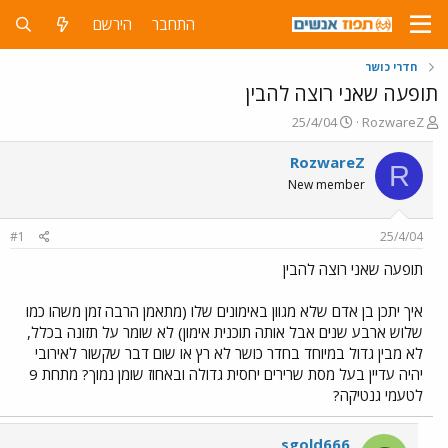
התחבר
הירשם
חדרי כושר
תופעה שאני רוצה להבין
פ
פ
25/4/04
RozwareZ
ו
ו
ת
ר
RozwareZ
R
ח
ס
New member
ה
ם
נ
ב
ו
ת
#1
25/4/04
ש
א
א
ר
תופעה שאני רוצה להבין
י
ך
איך יתכן בן אדם שלא מגוון באימונים שלו (מתאמן הרבה זמן משהו כמו
שלוש ארבע שנים אבל אותה תוכנית אימון) לא שומר על תזונה בכלל,
לא מבין גדול במיוחד בחדר כושר לא רץ או שום דבר שקשור לאירובי
יהיה עדיין בעל מסת שרירים יחסית גדולה ובאחוז שומן נמוך? מתחת 9
לטעמי גנטיקה?
sgold666