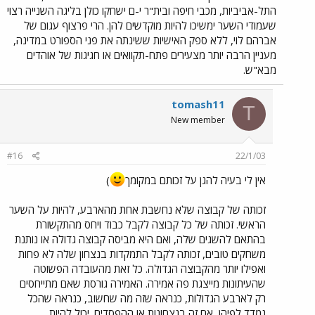
התל-אביביות, מכבי חיפה ובית"ר י-ם ישחקו כולן בליגה השנייה רצוי
שעמודי השער ימשיכו להיות מוקדשים להן. הרי פרצוף עגום של
אברהם לוי, ללא ספק האישיות ששינתה את פני הספורט במדינה,
מעניין הרבה יותר מצעירים פתח-תקוואים או חגיגות של אוהדים
מבא"ש.
tomash11
T
New member
#16
22/1/03
אין לי בעיה להגן על זכותם במקומך
)
זכותה של קבוצה שלא נחשבת אחת מהארבע, להיות על השער
הראשי. זכותה של כל קבוצה לקבל כבוד ויחס מהתקשורת
בהתאם להשגים שלה, ואם היא מביסה קבוצה גדולה או נותנת
משחקים טובים, זכותה לקבל התמקדות בנצחון שלה לא פחות
ואפילו יותר מהקבוצה הגדולה. כל זאת מהעובדה הפשוטה
שהעיתונות מייצגת פה אמירה. האמירה גורסת שאם מתייחסים
רק לארבע הגדולות, כנראה שזה מה שחשוב, כנראה שהכל
נמדד לפיהן, אם זה בנצחונות או ההפסדים. יכול להיות