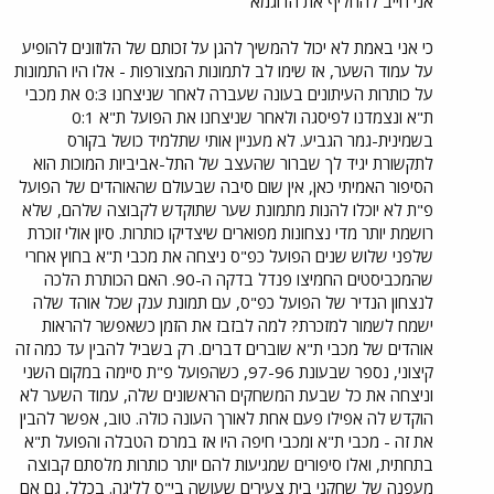
אני חייב להחליף את הדוגמא
כי אני באמת לא יכול להמשיך להגן על זכותם של הלוזונים להופיע
על עמוד השער, אז שימו לב לתמונות המצורפות - אלו היו התמונות
על כותרות העיתונים בעונה שעברה לאחר שניצחנו 0:3 את מכבי
ת"א ונצמדנו לפיסגה ולאחר שניצחנו את הפועל ת"א 0:1
בשמינית-גמר הגביע. לא מעניין אותי שתלמיד כושל בקורס
לתקשורת יגיד לך שברור שהעצב של התל-אביביות המוכות הוא
הסיפור האמיתי כאן, אין שום סיבה שבעולם שהאוהדים של הפועל
פ"ת לא יוכלו להנות מתמונת שער שתוקדש לקבוצה שלהם, שלא
רושמת יותר מדי נצחונות מפוארים שיצדיקו כותרות. סיון אולי זוכרת
שלפני שלוש שנים הפועל כפ"ס ניצחה את מכבי ת"א בחוץ אחרי
שהמכביסטים החמיצו פנדל בדקה ה-90. האם הכותרת הלכה
לנצחון הנדיר של הפועל כפ"ס, עם תמונת ענק שכל אוהד שלה
ישמח לשמור למזכרת? למה לבזבז את הזמן כשאפשר להראות
אוהדים של מכבי ת"א שוברים דברים. רק בשביל להבין עד כמה זה
קיצוני, נספר שבעונת 97-96, כשהפועל פ"ת סיימה במקום השני
וניצחה את כל שבעת המשחקים הראשונים שלה, עמוד השער לא
הוקדש לה אפילו פעם אחת לאורך העונה כולה. טוב, אפשר להבין
את זה - מכבי ת"א ומכבי חיפה היו אז במרכז הטבלה והפועל ת"א
בתחתית, ואלו סיפורים שמגיעות להם יותר כותרות מלסתם קבוצה
מעפנה של שחקני בית צעירים שעושה בי"ס לליגה. בכלל, גם אם