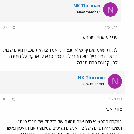
NK The man
N
New member
#4
19/1/03
אני לא אהיה מופתע...
למרות שאני מעדיף שלא תנצחו כי אני רוצה את מכבי רגועים שבוע
הבא... דמירוביץ´ הוא ההבדל בין כפר סבא שנאבקת על הירידה
לבין קבוצת מרכז טבלה...
NK The man
N
New member
#3
19/1/03
צודק אבל,
במקרה הספציפי הזה איזה תמונה של ה"קהל של מכבי פ"ת"
תשים???? תמונה של 12 אנשים מקיפים פסיכופת עם מגאפון כאשר