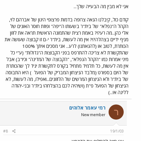
אני לא מבין מה הבעייה שלך...
קודם כול, קיבלנו הנאה צרופה בדמות פרצופי היגון של אברהם לוי,
הקהל ה"נפלא" של בית"ר בשעותו ה"יפה" ופוזת חוסר האונים של
אלי כהן...מה רע?!? באמת רצית שהתמונה הראשית תראה את לוזון
מניף ידיים בצהלה?!? אין מה לעשות, בית"ר י-ם זו קבוצה שעושה את
הכותרת, לטוב או (להנאתנו) לרע... אני מסכים איתך 100%
שהתקשורת לא צריכה להתרפס בפני הקבוצות ה"גדולות" (ע"י כל
מיני אמרות כמו "הקהל הנפלא", "הקבוצה של המדינה" וכיו"ב) אבל
אין מה לעשות, כל תלמיד מתחיל בקורס לתקשורת יגיד לך שהכותרת
של היום בספורט (מלבד הניצחון המבריק של הפועל
) היא התבוסה
של בית"ר ולא הניצחון המרשים של הלוזונים...ואפילו, מה לעשות, לא
הניצחון של הפועל פ"ת (ושיהיה לכם בהצלחה! בית"ר ובני-יהודה
לליגה א!...)
רמי עאמר אלוהים
ר
New member
#8
19/1/03