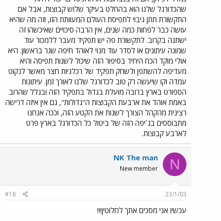
שהכדורגל שלנו הוא בהחלט בעיקר שלוש קבוצות, אבל אם
התקשורת תתן גיבוי לתפיסת העולם המעוותת הזו, וזה מה שהיא
עושה כבר לפחות כמה שנים, אין הרבה סיכויים שאיכשהו זה
ישתנה בקרוב. לתקשורת פה יש תפקיד מעבר ללמכור עוד
שמונה עיתונים או לסדר עוד מנוי לאוהד חיפה שגר בראשון. היא
אולי מוקד הכח היחיד בסיפור הזה שיכול לשנות תפיסה והיא
מעדיפה להשתפן ולשחק תפקיד של רכלניות חצר מאשר לנקוט
עמדה וקו שיעשה רק טוב לכדורגל שלנו לאורך זמן. עיתונות
הספורט בארץ ברובה מועלת בגדול בתפקיד הזה ובגלל שהרוב
באמת אוהד את ארבעת הקבוצות ה"גדולות", גם אין איזה דרישה
רצינית מהקהל הצורך לשנות את הקטע הזה, וככה אנחנו
מתבוססים בג´יפה הזה של ביטול כל הכדורגל בארץ פרט
לארבע קבוצות.
NK The man
N
New member
#18
23/1/03
עכשיו אני מסכים אתך לחלוטין!!!