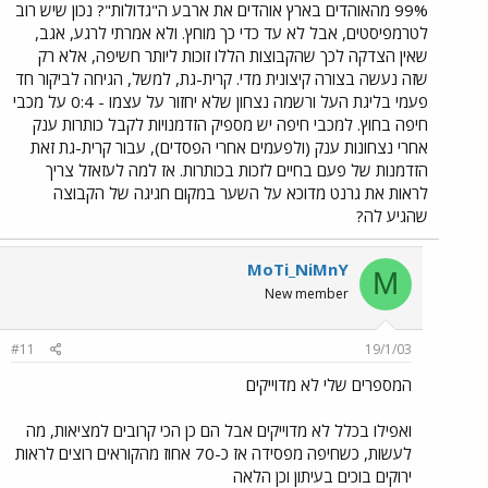
99% מהאוהדים בארץ אוהדים את ארבע ה"גדולות"? נכון שיש רוב
לטרמפיסטים, אבל לא עד כדי כך מוחץ. ולא אמרתי לרגע, אגב,
שאין הצדקה לכך שהקבוצות הללו זוכות ליותר חשיפה, אלא רק
שזה נעשה בצורה קיצונית מדי. קרית-גת, למשל, הגיחה לביקור חד
פעמי בליגת העל ורשמה נצחון שלא יחזור על עצמו - 0:4 על מכבי
חיפה בחוץ. למכבי חיפה יש מספיק הזדמנויות לקבל כותרות ענק
אחרי נצחונות ענק (ולפעמים אחרי הפסדים), עבור קרית-גת זאת
הזדמנות של פעם בחיים לזכות בכותרות. אז למה לעזאזל צריך
לראות את גרנט מדוכא על השער במקום חגיגה של הקבוצה
שהגיע לה?
MoTi_NiMnY
M
New member
#11
19/1/03
המספרים שלי לא מדוייקים
ואפילו בכלל לא מדוייקים אבל הם כן הכי קרובים למציאות, מה
לעשות, כשחיפה מפסידה אז כ-70 אחוז מהקוראים רוצים לראות
ירוקים בוכים בעיתון וכן הלאה