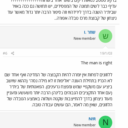
ברקע 2000 כסאות ריקים בשער אחד בעורווה???????????????
עדיף כבר לשים תמונה של המפסידים, יש תחושה גם ככה באויר
שבית"ר השנה בדרך לירידה!!! וזה סיפור הרבה יותר גדול מאשר עוד
ניצחון של קבוצת מרכז טבלה אפורה...
שחר .ו
ש
New member
#6
19/1/03
The man is right
ללוזונים לפחות אין יומרה להיות הקבוצה של המדינה ואף אחד שם
לא הכריז בתחילת העונה "אליפות זו לא מילה גסה" (ההוא שיושב
ביציע עם משקפיי שמש ומפצח גרעינים). הפאטתיות של בית"ר
(עם אחד התקציבים הגבוהים בליגה) הרבה יותר משעשע ומעניין
מעוד ניצחון בדרך להתייצבות שקטה ושלווה באמצע הטבלה של
הלוזונים, שאין מה לאמר, הם עושים עבודה טובה.
N!R
N
New member