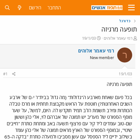
התחבר
הירשם
כדורגל
תופעה מרגיזה
פ
פ
רמי עאמר אלוהים
19/1/03
ו
ו
ת
ר
רמי עאמר אלוהים
ר
ח
ס
New member
ה
ם
נ
ב
ו
ת
#1
19/1/03
ש
א
א
ר
תופעה מרגיזה
י
ך
בכל פעם שאחת מארבע ה"גדולות" (מה גדול בבית"ר י-ם של ארבע
השנים האחרונות?) חוטפת על הראש מקבוצת תחתית או מרכז טבלה
הכותרות ומירב תשומת הלב תמיד תוקדש לה. היום, למשל, על שער
מוסף הספורט של מעריב יש תמונה של אברהם לוי, אלי כהן וששון
שם-טוב עומדים ליד קיר עם פרצוף תשעה באב ומתחת כותרת "חייבים
שינוי", ובמוסף הספורט של הארץ מראים תמונה של אלי כהן עומד
בשילוב ידיים ליד הספסל עם עשן מסביבו ולמעלה כותרת "בדקה ה-65