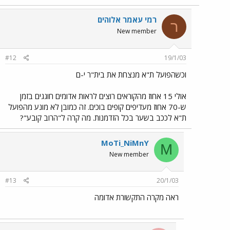
רמי עאמר אלוהים
ר
New member
#12
19/1/03
וכשהפועל ת"א מנצחת את בית"ר י-ם
אולי 15 אחוז מהקוראים רוצים לראות אדומים חוגגים בזמן
ש-70 אחוז מעדיפים קופים בוכים. זה כמובן לא מונע מהפועל
ת"א לככב בשער בכל הזדמנות. מה קרה ל"הרוב קובע"?
MoTi_NiMnY
M
New member
#13
20/1/03
ראה מקרה התקשורת אדומה