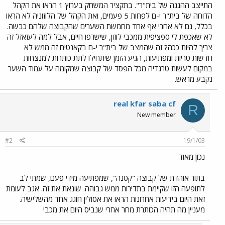
התייצב ההגנה של בית"ר". בתקציר המשחק בערוץ 1 הראו את הקהל
הדוחה של בית"ר י-ם לפחות 5 פעמים, ואת הקהל של הלוזוניה לא הראו
בכלל, גם לא אחרי אף אחד מחמשת השערים שהקבוצה שלהם כבשה.
לא שאכפת לי ספציפית ממכבי לוזון, שישרפו חיים, אבל למה לעזאזל זה
צריך להיות ככה? זה שהמצב של בית"ר י-ם בקאנטים זה ממש לא
חדשות טריות ומפתיעות, הגיע הזמן שיתחילו לתת כותרות למנצחות
במקום לעשות טרגדיה מכל הפסד של קבוצה שמקומה על עמוד השער
נקבע מראש.
real kfar saba cf
R
New member
#2
19/1/03
נכון מאוד
בתור אוהדת של קבוצה "קטנה", שמפתיעה מידי פעם, שמתי לב
לתופעה הזו שקיימת בתדירות ממש גבוהה. שונאת את זה. אגב לעומת
זאת היום בידיעות אחרונות הראו את אסולין חוגג אחד מהשלישיה.
מעניין מה תהיה הכותרת מחר אחרי שנביס היום את מכבי