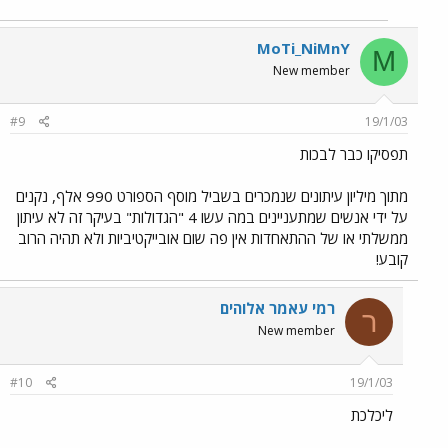
MoTi_NiMnY
M
New member
#9
19/1/03
תפסיקו כבר לבכות
מתוך מיליון עיתונים שנמכרים בשביל מוסף הספורט 990 אלף, נקנים
על ידי אנשים שמתעניינים במה עשו 4 "הגדולות" בעיקר זה לא עיתון
ממשלתי או של ההתאחדות אין פה שום אובייקטיביות ולא תהיה הרוב
קובע!
רמי עאמר אלוהים
ר
New member
#10
19/1/03
ליכלכת