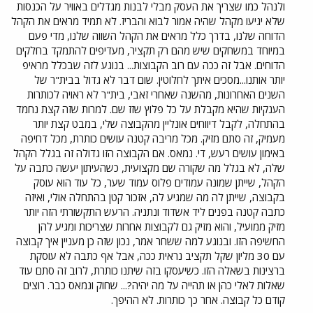
ולנהל כמו שצריך את העסק מבלי לבנות מגדלים באוויר על הכנסות
שלא יגיעו מקהל שהיה אמור לבוא והבריז. לא תמיד מראים את הקהל
הדוחה שלנו, בדרך כלל מראים את הקהל השווה שלנו, מדי פעם
במיוחד במשחקים שיש מהם רק תקציר, מעדיפים להתמקד בחלקים
הדוחים. אבל זה ככה עם רוב הקבוצות... בנוגע לזה שבכלל מראיפ
יותר אותנו...מסכים איתך לחלוטין. שום דבר לא גדול בבית"ר של
השנים האחרונות, מהשנה שאחרי זאבי, בית"ר לא ראויה לכותרות
הענקיות שהיא מקבלת על כל פלוץ שזז שם. למרות שזה קצת נחמד
בהתחלה, לקבל דיווחים אונליין מהקבוצה שלי, במבט קצת יותר
מעמיק, זה סתם מזיק. מכל מריבה קטנה עושים כותרת, מכל דחיפה
באימון עושים רעש, די. נמאס. אם הקבוצה הזו גדולה זה בגלל הקהל
שלה, לא בגלל מה שקורה שם מקצועית, כשהעיתון יעשה כתבה על
הקהל, שייתן שמונה עמודים פלוס עמוד שער, כל עוד הוא עוסק
בקבוצה, שייתן לה מה שמגיע לה, אזכור קטן בהתחלה אולי, ואיזה
כתבה קטנה בפנים ליד אשדוד ונתניה. הרעש התקשורתי הזה יותר
מזיק ממועיל, והוא מזיק גם לקבוצות אחרות שצריכות ומגיע להן
החשיפה הזו. ובנוגע למה ששחר אמר, נכון שזה כן מעניין איך קבוצה
עם 30 מליון שקל תקציב נראית ככה, אבל אף כתבה לא עוסקת
ברצינות בשאלה הזו. כשיעסקו בזה שיתנו כותרת, לרוב זה סתם עוד
שאלות לאלי כהן או תהייה על מה יהיה?... שחוק ונמאס כבר. רוצים
קודם כל קבוצה. אחר כך כותרות. לא ההיפך.