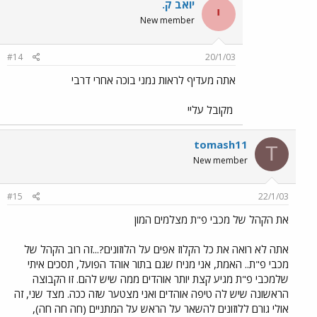
יואב ק.
י
New member
#14
20/1/03
אתה מעדיף לראות נמני בוכה אחרי דרבי
מקובל עליי
tomash11
T
New member
#15
22/1/03
את הקהל של מכבי פ"ת מצלמים המון
אתה לא רואה את כל הקלוז אפים על הלוזונים?...זה רוב הקהל של
מכבי פ"ת.. האמת, אני מניח שגם בתור אוהד הפועל, תסכים איתי
שלמכבי פ"ת מגיע קצת יותר אוהדים ממה שיש להם. זו הקבוצה
הראשונה שיש לה טיפה אוהדים ואני מצטער שזה ככה. מצד שני, זה
אולי גורם ללוזונים להשאר על הראש על המתניים (חה חה חה),