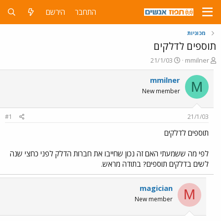
התחבר
הירשם
מכוניות
תוספים לדלקים
פ
פ
21/1/03
mmilner
ו
ו
ת
ר
mmilner
M
ח
ס
New member
ה
ם
נ
ב
ו
ת
#1
21/1/03
ש
א
א
ר
תוספים לדלקים
י
ך
לפי מה ששמעתי האם זה נכון שחייבו את חברות הדלק לפני כחצי שנה
לשים בדלקים תוספים? בתודה מראש.
magician
M
New member