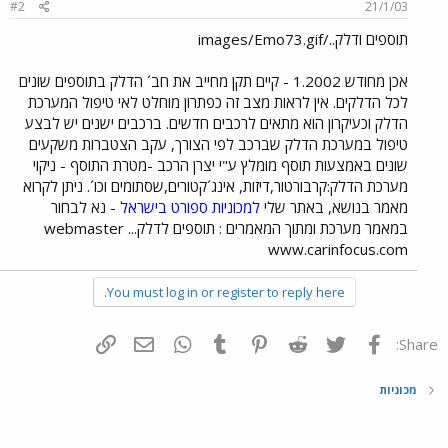
#2
21/1/03
תוספים ודלק../images/Emo73.gif
אכן מחודש 1.2002 - קיים תקן מחייב את חב´ הדלק בתוספים שונים
לכל הדלקים. אין לראות מצב זה כפתרון מוחלט לאי טיפול המערכת
הדלק וכעיקרון הוא מתאים לרכבים חדשים. ברכבים ישנים יש לבצע
טיפול במערכת הדלק שברכב לפי הצורך, עקב הצטברות משקעים
שונים באמצעות תוסף מומלץ ע"י יצרן הרכב -מטרת התוסף - ניקוי
מערכת הדלק:קרבורטור,דיזות, אינג´קטורים,שסתומים וכו´. ניתן לקרוא
מאמר בנושא, באתר שלי
למכוניות ספורט בישראל
- נא לבחור
במאמר מערכת ומתוך המאמרים : תוספים לדלק... webmaster
www.carinfocus.com
You must log in or register to reply here.
פייסבוק
Twitter
Reddit
Pinterest
Tumblr
WhatsApp
דואר אלקטרוני
הוסף קישור
Share:
מכוניות