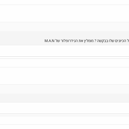
יונים שלו בבקשה ? מומלץ את הנידרופלור של M.A.N