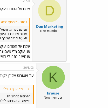
30/1/03
D
שמח על הפורום ועוקב 
נכתב ע"י מסוף כרמלי
Dan Marketing
אני מצטער על השאלה
New member
עכשיו עיינתי בכרטיסך 
הצעות ופניות עבורך. א
שמח על הפורום ועוקב 
אני עוקב מדי פעם ונ
או חשוב כתבו לי במייל
30/1/03
K
עוד אוטובוס של דן ?קצ
נכתב ע"י מסוף כרמלית:
krause
התמונות מרהיבות!!
New member
מאיפה הן, אם מותר לי לש