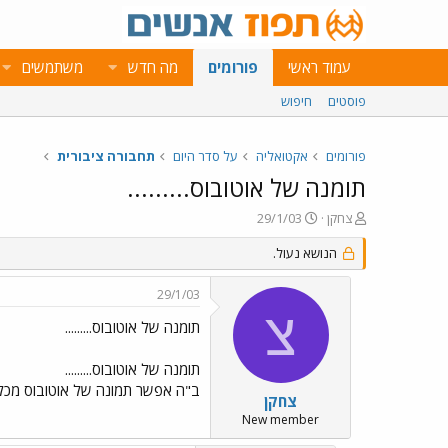
עמוד ראשי
פורומים
מה חדש
משתמשים
פוסטים
חיפוש
פורומים
אקטואליה
על סדר היום
תחבורה ציבורית
תומנה של אוטובוס.........
פ
פ
צחקן
29/1/03
ו
ו
ת
ר
הנושא נעול.
ח
ס
ה
ם
29/1/03
נ
ב
צ
ו
ת
תומנה של אוטובוס.........
ש
א
א
ר
תומנה של אוטובוס.........
י
ב"ה אפשר תמונה של אוטובוס מכל הכ
ך
צחקן
New member