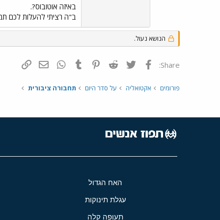
באיזה אוטובוס?.
ב"ה רציתי להעלות לכם תמו
הנושא נעול.
פייסבוק
Twitter
Reddit
Pinterest
Tumblr
WhatsApp
דואר אלקטרונ
הוסף קי
Share:
פורומים
אקטואליה
על סדר היום
תחבורה ציבורית
האח הגדול
עגלת תינוקות
תעופה קלה