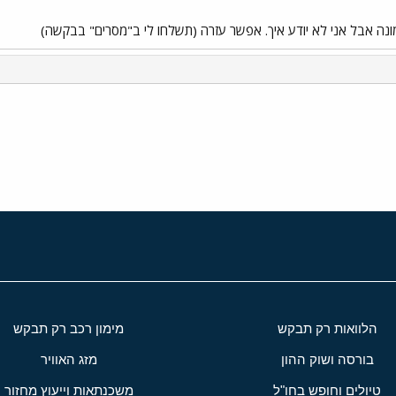
נה אבל אני לא יודע איך. אפשר עזרה (תשלחו לי ב"מסרים" בבקשה)
י
שור
הלוואות רק תבקש
מימון רכב רק תבקש
בורסה ושוק ההון
מזג האוויר
טיולים וחופש בחו"ל
משכנתאות וייעוץ מחזור