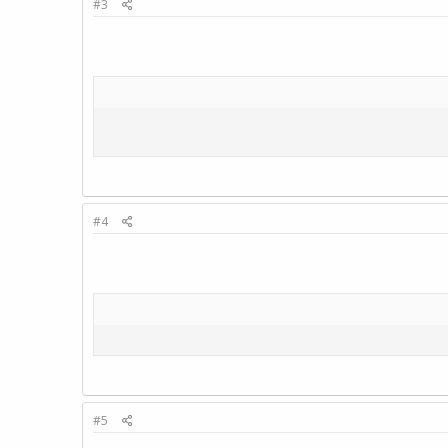
#3
#4
#5