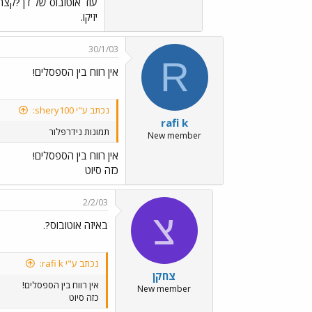
עוד אוטובוס של דן ?קצ
יזיקו.
30/1/03
R
אין רווח בין הספסלים!
נכתב ע"י shery100:
rafi k
תמונות נידרפלור
New member
אין רווח בין הספסלים!
כזה סיוט
2/2/03
צ
באיזה אוטובוס?.
נכתב ע"י rafi k:
צחקן
אין רווח בין הספסלים!
New member
כזה סיוט