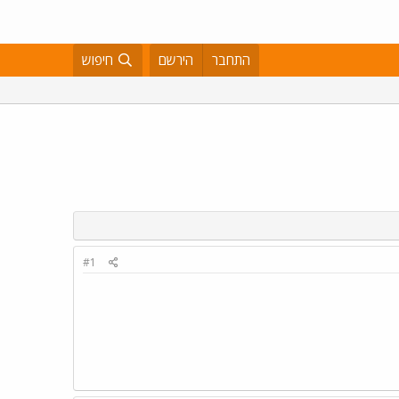
התחבר
הירשם
חיפוש
#1