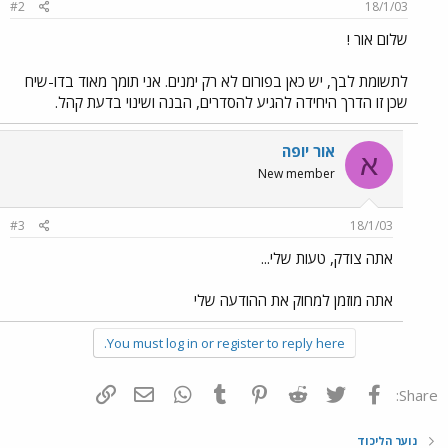
#2
18/1/03
שלום אור !
לתשומת לבך, יש כאן בפורום לא רק ימנים. אני תומך מאוד בדו-שיח
שכן זו הדרך היחידה להגיע להסדרים, הבנה ושינוי בדעת קהל.
אור יופה
א
New member
#3
18/1/03
אתה צודק, טעות שלי...
אתה מוזמן למחוק את ההודעה שלי
You must log in or register to reply here.
פייסבוק
Twitter
Reddit
Pinterest
Tumblr
WhatsApp
דואר אלקטרוני
הוסף קישור
Share:
נוער הליכוד