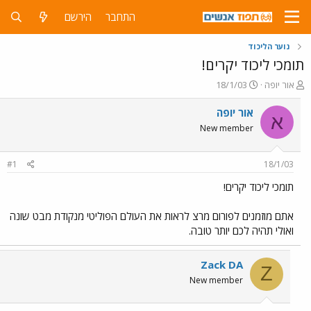
התחבר
הירשם
נוער הליכוד
תומכי ליכוד יקרים!
פ
פ
אור יופה
18/1/03
ו
ו
ת
ר
אור יופה
א
ח
ס
New member
ה
ם
נ
ב
ו
ת
#1
18/1/03
ש
א
א
ר
תומכי ליכוד יקרים!
י
ך
אתם מוזמנים לפורום מרצ לראות את העולם הפוליטי מנקודת מבט שונה
ואולי תהיה לכם יותר טובה.
Zack DA
Z
New member