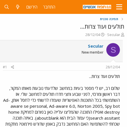
התחבר
הירשם
תמיכה טכנית
תולעים ועוד צרות...
פ
פ
28/12/04
Secular
ו
ו
ת
ר
Secular
S
ח
ס
New member
ה
ם
נ
ב
ו
ת
#1
28/12/04
ש
א
א
ר
תולעים ועוד צרות...
י
ך
שלום רב, יש לי מספר בעיות במחשב שלדעתי נובעות מאותו המקור,
דבר ראשון ומרכזי, לפני שבוע וחצי חדרו תולעים למחשב שלי. אז
השתמשתי בכל התוכנות האפשריות שעמדו לרשותי כדי לחסל אותן, Ad-
aware se personal, Ad-aware 6.0, Norton 2005, Spy bot
destroy ואפילו התוכנה שהמליצו עלייה כאן בפורום למחיקת home
search assitant(כי עמוד הבית הוא about:blank). באיזה תוכנה
שכחתי להשתמש? האם המחשב נדבק באופן שדורש פירמוט? מתקפת