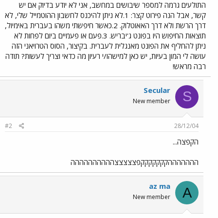
התולעים גרמה למספר שיבושים במחשב, אני לא יודע בדיוק אם יש
קשר, אבל הנה פירוט קצר: 1.לא ניתן להיכנס לחשבון ההוטמייל שלי, לא
דרך הרשת ולא דרך האאוטלוק. 2.כאשר חיפשתי משהו בעברית באימיול,
תוצאות החיפוש היו בפונט ג'יבריש. 3.פעם או פעמיים ביום לפחות לא
ניתן להחליף את הפונט מאנגלית לעברית. בקיצור, הסוס הטרויאני הזה
עושה לי המון בעיות, יש כאן למישהו/י רעיון מה כדאי וצריך לעשות? תודה
רבה מראש!
Secular
S
New member
#2
28/12/04
הקפצה...
הההההההקקקקקקקפצצצצצהההההההההה
az ma
A
New member