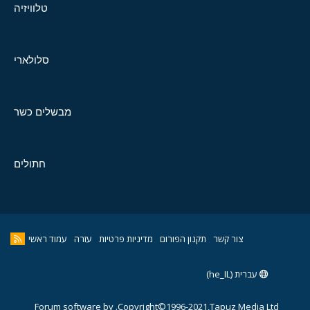
טלוויזיה
סלולארי
מבשלים כשר
חתולים
צור קשר
תקנון הפורום
מדיניות פרטיות
עזרה
עמוד ראשי
עברית (he_IL)
Forum software by
Copyright©1996-2021,Tapuz Media Ltd.