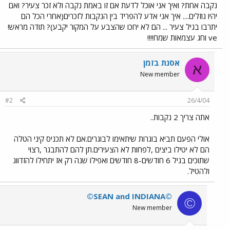
נקבה אחת? ואיך אני אוכל לדעת אם זו באמת נקבה ולא זכר צעיר? ואם
יהיו גוזלים.... איך אני אדע להפריד בין הנקבות לזכרים(אחרי הכל הם
יתרבו בגיל צעיר ... הם לא יחכו שהצבע על המקור יקבע)? תודה מראש!
ve וחג עצמאות שמח!!!!
אסנת בזמן
א
New member
#2
26/4/04
אתה צריך 2 נקבות..
אולי הפעם תביא בוגרות שיתאימו לבוגרים.אם לא תכניס קיני הטלה
הם לא יטילו ביצים ,לפחות לא הצעירים.תן להם להתבגר ,רצוי
שתוכים בגיל 6 חודשים-8 חודשים ואפילו שנה רק אז יתחילו להזדווג
ולהטיל.
©SEAN and INDIANA©
©
New member