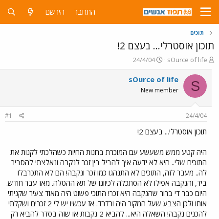
התחבר
הירשם
תוכים
תוכון אוסטרלי... בעצם 2!
פ
פ
24/4/04
sOurce of life
ו
ו
ת
ר
sOurce of life
S
ח
ס
New member
ה
ם
נ
ב
ו
ת
#1
24/4/04
ש
א
א
ר
תוכון אוסטרלי... בעצם 2!
י
ך
היה קטע ממש משעשע עם המוכרת בחנות החיות כשהלכתי לקנות את
התוכים שלי.. היא לא ידעה איך להביל בין זכר לנקבה ונאלצתי להסביר
לה.. מעבר לזה, התוכים לא התנהגו כמו זכר ונקבה! הם לא התכרבלו
ביד, והנקבה אפילו לא הסתכלה לכיוונו של תא ההטלה. מאז עבר חודש.
היום כבר די ברור שהנקבה היא זכר! התוכי פשוט היה מאוד צעיר שקניתי
אותו ולכן הצבע שעל המקור היה ורדרד. אז עכשיו יש לי 2 זכרים ושקלתי
להכנים נקבה! השאלה היא... להביא 2 נקבות או שזה בסדר להביא רק