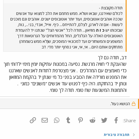
תודה מקובצת -
לכולם שאירגנו, שבאו ושלא. ממש מחמם את הלב למצוא עוד אנשים
שככה אוהבים אוטובוסים, ועוד יותר אוטובוסים ישנים. אוהבים וגם מוכנים
לעשות - אם זה לארגן, לצלם, להתייחס... כיף. אייל, אנדי, בני..., נוח,
שבזכותו יש
כ ז ה
מוזיאון... תודה לכל "אנשי הצל" שנתנו יד להעמדת
האוטובוסים האלה על הגלגלים, החל מהמדווחים על הגרוטאות דרך
המשפצים והמשחזרים ועד למכונאי המוסכים, ש(לא ממש בשמחה)
מתחזקים אותם היום... אי, אי, אני נסחף יותר מדי. דב
דב, תודה גם לך
שהענקת לי חוויה מרגשת. נסיעה במכונות עתיקות יומין מימי ילדותי תוך
כדי מאמצים עם המהלכים
. אני מצטרפת לתודות לאנשים שארגנו
את המפגש מורידה את הכובע בפני כל מי שנתן יד בהקמת המוזאון
ונותן יד בהחזקתו. היה כיף לפגוש עוד אנשים "משונים" כמוני
.
והתמונות המשגעות שח טומי. תודה לך טומי.
הנושא נעול.
פייסבוק
Twitter
Reddit
Pinterest
Tumblr
WhatsApp
דואר אלקטרוני
הוסף קישור
Share:
תחבורה ציבורית