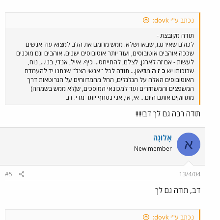
נכתב ע"י dovk:
תודה מקובצת -
לכולם שאירגנו, שבאו ושלא. ממש מחמם את הלב למצוא עוד אנשים
שככה אוהבים אוטובוסים, ועוד יותר אוטובוסים ישנים. אוהבים וגם מוכנים
לעשות - אם זה לארגן, לצלם, להתייחס... כיף. אייל, אנדי, בני..., נוח,
שבזכותו יש
כ ז ה
מוזיאון... תודה לכל "אנשי הצל" שנתנו יד להעמדת
האוטובוסים האלה על הגלגלים, החל מהמדווחים על הגרוטאות דרך
המשפצים והמשחזרים ועד למכונאי המוסכים, ש(לא ממש בשמחה)
מתחזקים אותם היום... אי, אי, אני נסחף יותר מדי. דב
תודה רבה גם לך דב!!!!!
אָלוֹנָה
א
New member
#5
13/4/04
דב, תודה גם לך
נכתב ע"י dovk: