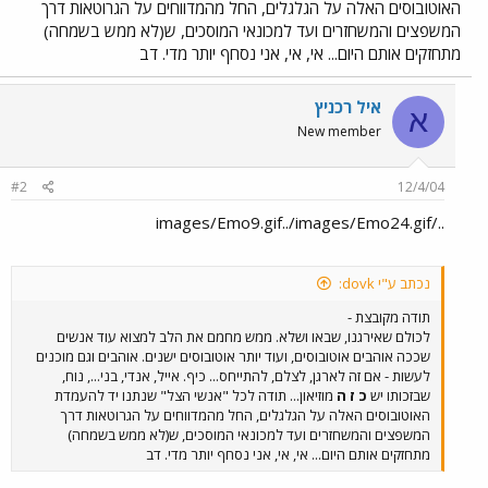
האוטובוסים האלה על הגלגלים, החל מהמדווחים על הגרוטאות דרך
המשפצים והמשחזרים ועד למכונאי המוסכים, ש(לא ממש בשמחה)
מתחזקים אותם היום... אי, אי, אני נסחף יותר מדי. דב
איל רכניץ
א
New member
#2
12/4/04
../images/Emo9.gif../images/Emo24.gif
נכתב ע"י dovk:
תודה מקובצת -
לכולם שאירגנו, שבאו ושלא. ממש מחמם את הלב למצוא עוד אנשים
שככה אוהבים אוטובוסים, ועוד יותר אוטובוסים ישנים. אוהבים וגם מוכנים
לעשות - אם זה לארגן, לצלם, להתייחס... כיף. אייל, אנדי, בני..., נוח,
שבזכותו יש
כ ז ה
מוזיאון... תודה לכל "אנשי הצל" שנתנו יד להעמדת
האוטובוסים האלה על הגלגלים, החל מהמדווחים על הגרוטאות דרך
המשפצים והמשחזרים ועד למכונאי המוסכים, ש(לא ממש בשמחה)
מתחזקים אותם היום... אי, אי, אני נסחף יותר מדי. דב