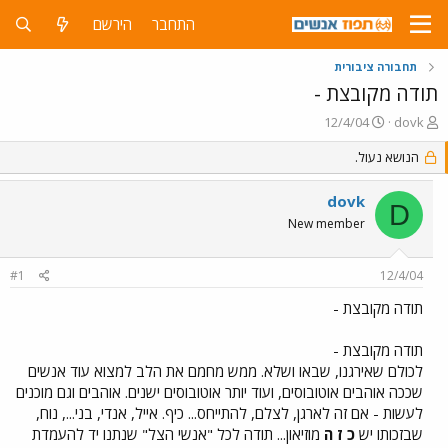
התחבר
הירשם
תחבורה ציבורית
תודה מקובצת -
פ
פ
12/4/04
dovk
ו
ו
ת
ר
הנושא נעול.
ח
ס
ה
ם
dovk
D
נ
ב
New member
ו
ת
ש
א
א
ר
#1
12/4/04
י
ך
תודה מקובצת -
תודה מקובצת -
לכולם שאירגנו, שבאו ושלא. ממש מחמם את הלב למצוא עוד אנשים
שככה אוהבים אוטובוסים, ועוד יותר אוטובוסים ישנים. אוהבים וגם מוכנים
לעשות - אם זה לארגן, לצלם, להתייחס... כיף. אייל, אנדי, בני..., נוח,
שבזכותו יש
כ ז ה
מוזיאון... תודה לכל "אנשי הצל" שנתנו יד להעמדת