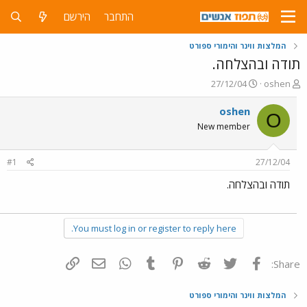
התחבר
הירשם
המלצות ווינר והימורי ספורט
תודה ובהצלחה.
פ
פ
27/12/04
oshen
ו
ו
ת
ר
oshen
O
ח
ס
New member
ה
ם
נ
ב
ו
ת
#1
27/12/04
ש
א
א
ר
תודה ובהצלחה.
י
ך
You must log in or register to reply here.
פייסבוק
Twitter
Reddit
Pinterest
Tumblr
WhatsApp
דואר אלקטרוני
הוסף קישור
Share:
המלצות ווינר והימורי ספורט